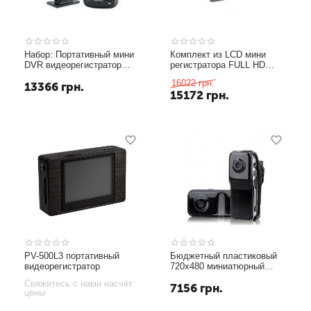
Набор: Портативный мини
Комплект из LCD мини
DVR видеорегистратор
регистратора FULL HD
720X576 с 8Gb c+
1080P и выносной мини
16022
грн.
13366
грн.
проводная цилиндрическая
камеры с углом обзора 140
15172
грн.
камера (модель KL-92)
градусов (мод. Engel Eye
609). НОВИНКА 2013!!!
PV-500L3 портативный
Бюджетный пластиковый
видеорегистратор
720х480 миниатюрный
видеорегистратор с
Свяжитесь с нами насчёт
7156
грн.
записью на micro SD карты
цены
памяти до 8 Gb (модель
MD-180)