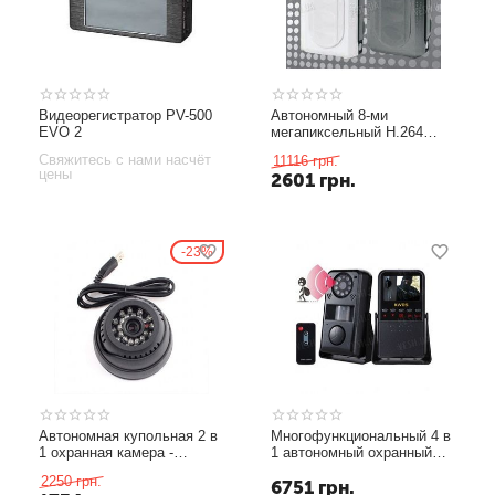
Видеорегистратор PV-500
Автономный 8-ми
EVO 2
мегапиксельный H.264
портативный мини
Свяжитесь с нами насчёт
11116
грн.
видеорегистратор с 1080P
цены
2601
грн.
качеством записи (модель
F200HD)
23%
Автономная купольная 2 в
Многофункциональный 4 в
1 охранная камера -
1 автономный охранный
регистратор с записью на
видеорегистратор с
2250
грн.
6751
грн.
SD карту памяти до 32 Gb
датчиком движения,