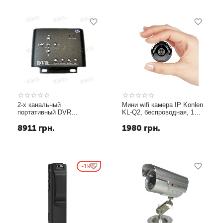
2-х канальный
Мини wifi камера IP Konlen
портативный DVR
KL-Q2, беспроводная, 1
видеорегистратор с
Мп, 720P, SD карта до 128
8911
грн.
1980
грн.
разрешением 720х576 и
Гб
записью на SD карту
памяти (одновременная
запись с 2-х каналов)
19%