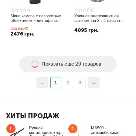
Мини камера с поворотным
Уличная влагозащитная
объективом и диктофоном
автономная 2 в 1 охранная
Vandlion A3 FullHD 1080P
видеокамера - регистратор
3072
грн.
4095
грн.
640x480 с записью на SD
2476
грн.
карты памяти до 16 Gb и
записью по движению
(мод. DVR-06)
Показать еще 20 товаров
1
2
3
ХИТЫ ПРОДАЖ
Ручной
MA500 -
1
2
металлодетектор
автомобильная