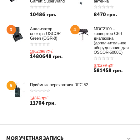
Garrett SuperWand
антенна
10486
грн.
8470
грн.
Анализатор
MDC2100 –
3
4
спектра OSCOR
конвертер СВЧ
Green (OGR-8)
диапазона
(дополнительное
оборудование для
1907291
грн.
OSCOR-5000E)
1480648
грн.
670882
грн.
581458
грн.
Приёмник-перехватчик RFC-52
5
14851
грн.
11704
грн.
МОЯ УЧЕТНАЯ ЗАПИСЬ