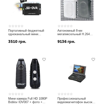
Портативный бюджетный
Автономный 8-ми
одноканальный мини
мегапиксельный H.264
видеорегистратор DVR с
портативный мини
3510
грн.
9136
грн.
разрешением 640х480 с
видеорегистратор с 1080P
звуком модель SD DVR и
качеством записи (модель
RS485
F200HD) ЦЕНА
СНИЖЕНА!!!
Мини камера Full HD 1080P
Профессиональный
Boblov IDV007 + фото +
видеомагнитофон высокой