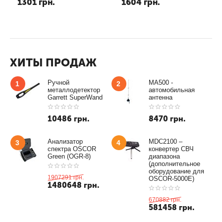
1301
грн.
1604
грн.
высотомера, термометра,
барометр + компас +
индикатора погоды и часов
термометр + метеостанция
(мод. ABC-6in1)
(модель ZD-2028)
ХИТЫ ПРОДАЖ
Ручной
MA500 -
1
2
металлодетектор
автомобильная
Garrett SuperWand
антенна
10486
грн.
8470
грн.
Анализатор
MDC2100 –
3
4
спектра OSCOR
конвертер СВЧ
Green (OGR-8)
диапазона
(дополнительное
оборудование для
1907291
грн.
OSCOR-5000E)
1480648
грн.
670882
грн.
581458
грн.