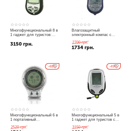
Многофункциональный 8 в
Влагозащитный
1 гаджет для туристов:
электронный компас с
высотомер + барометр +
функциями высотомера,
2700
грн.
3150
грн.
компас + термометр +
барометра и термометра
1734
грн.
метеостанция + часы +
(модель WS110)
календарь + история
(модель MT-501)
48%
49%
Многофункциональный 6 в
Многофункциональный 5 в
1 портативный
1 гаджет для туристов с
электронный компас с
2.3 дюймовым LCD
2520
грн.
3150
грн.
функциями барометра,
экраном: высотомер +