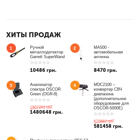
ХИТЫ ПРОДАЖ
Ручной
MA500 -
1
2
металлодетектор
автомобильная
Garrett SuperWand
антенна
10486
грн.
8470
грн.
Анализатор
MDC2100 –
3
4
спектра OSCOR
конвертер СВЧ
Green (OGR-8)
диапазона
(дополнительное
оборудование для
1907291
грн.
OSCOR-5000E)
1480648
грн.
670882
грн.
581458
грн.