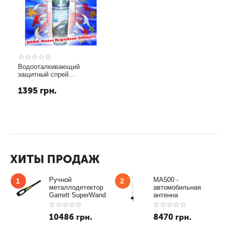
Водооталкивающий
защитный спрей
NANOTECH
1395
грн.
ХИТЫ ПРОДАЖ
Ручной
MA500 -
1
2
металлодетектор
автомобильная
Garrett SuperWand
антенна
10486
грн.
8470
грн.