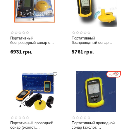
Портативный
Портативный
беспроводный сонар с
беспроводный сонар
экраном 3 дюймовый
(эхолот, рыболокатор) для
6931
грн.
5761
грн.
(эхолот, рыболокатор) для
поиска рыбы (модель FF-
поиска рыбы (модель
100 wireless)
SeeFish VERIII) для рек и
озер 40 метров
34%
Портативный проводной
Портативный проводной
сонар (эхолот,
сонар (эхолот,