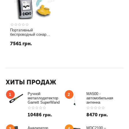
Портативный
беспроводный сонар
(эхолот, рыболокатор) для
7561
грн.
поиска рыбы (модель FF-
200 wireless)
ХИТЫ ПРОДАЖ
Ручной
MA500 -
1
2
металлодетектор
автомобильная
Garrett SuperWand
антенна
10486
грн.
8470
грн.
Анализатор
MDC2100 –
3
4