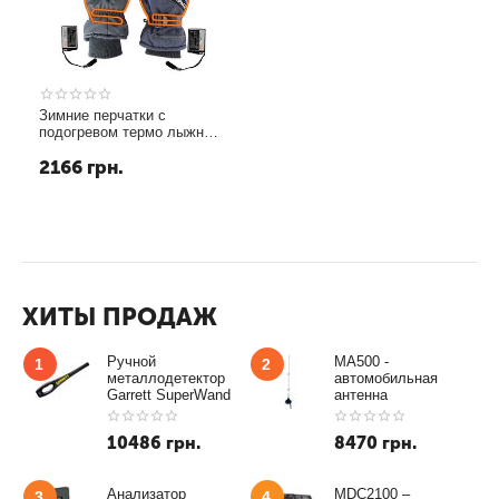
Зимние перчатки с
подогревом термо лыжные
Luckstone Warmspace
2166
грн.
HE329 с аккумуляторами,
размер L, синие
ХИТЫ ПРОДАЖ
Ручной
MA500 -
1
2
металлодетектор
автомобильная
Garrett SuperWand
антенна
10486
грн.
8470
грн.
Анализатор
MDC2100 –
3
4