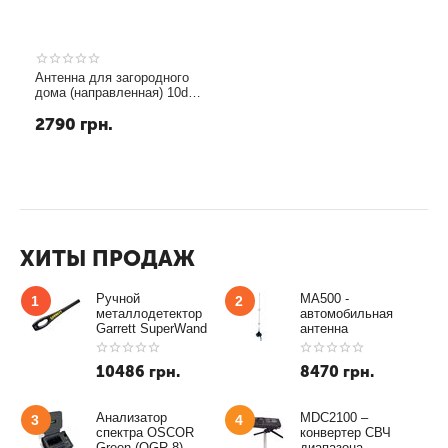
Антенна для загородного
дома (направленная) 10dBi
CRC9 для Huawei E583C
2790
грн.
ХИТЫ ПРОДАЖ
Ручной
MA500 -
1
2
металлодетектор
автомобильная
Garrett SuperWand
антенна
10486
грн.
8470
грн.
Анализатор
MDC2100 –
3
4
спектра OSCOR
конвертер СВЧ
Green (OGR-8)
диапазона