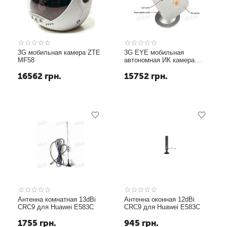
3G мобильная камера ZTE
3G EYE мобильная
MF58
автономная ИК камера
сигнализация
16562
грн.
15752
грн.
Антенна комнатная 13dBi
Антенна оконная 12dBi
CRC9 для Huawei E583C
CRC9 для Huawei E583C
1755
грн.
945
грн.