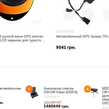
й ручной мини GPS компас
Автомобильный GPS трекер TPL
 LCD экраном для туристов
венников
9541
грн.
.
автомобильная
Анализатор спектра
MDC
3
4
OSCOR Green (OGR-8)
СВЧ
(доп
обор
н.
1907291
грн.
OSC
1480648
грн.