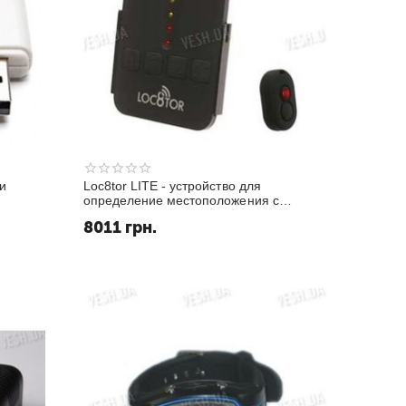
и
Loc8tor LITE - устройство для
определение местоположения с
помощью радио маячков слежения до
8011
грн.
122 метров