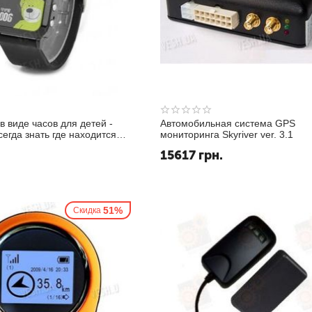
в виде часов для детей -
Автомобильная система GPS
сегда знать где находится
мониторинга Skyriver ver. 3.1
 (модель Cityeasy 006)
15617
грн.
.
51%
Скидка