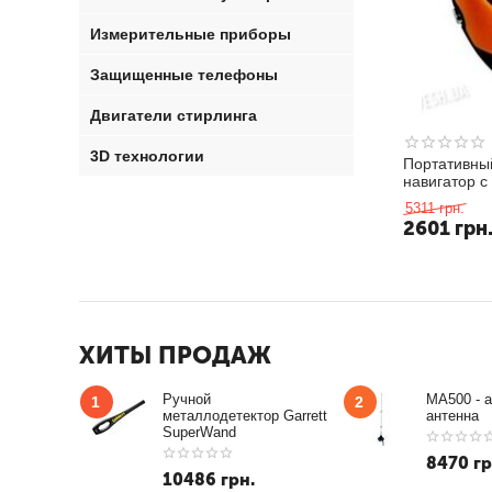
Измерительные приборы
Защищенные телефоны
Двигатели стирлинга
3D технологии
Портативны
навигатор с
и путешест
5311
грн.
2601
грн
ХИТЫ ПРОДАЖ
Ручной
MA500 - 
1
2
металлодетектор Garrett
антенна
SuperWand
8470
гр
10486
грн.