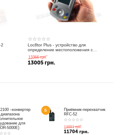
-2
Loc8tor Plus - устройство для
определение местоположения с
помощью радио маячков слежения до
13366
грн.
180 метров
13005
грн.
2100 –конвертер
Приёмник-перехватчик
5
 диапазона
RFC-52
олнительное
удование для
14851
грн.
OR-5000E)
11704
грн.