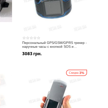
Персональный GPS/GSM/GPRS трекер -
наручные часы с кнопкой SOS и
возможностью голосового общения
3083
грн.
(модель TK-8125)
3%
Скидка