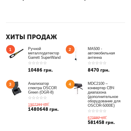
метра
ХИТЫ ПРОДАЖ
Ручной
MA500 -
1
2
металлодетектор
автомобильная
Garrett SuperWand
антенна
10486
грн.
8470
грн.
Анализатор
MDC2100 –
3
4
спектра OSCOR
конвертер СВЧ
Green (OGR-8)
диапазона
(дополнительное
оборудование для
1907291
грн.
OSCOR-5000E)
1480648
грн.
670882
грн.
581458
грн.