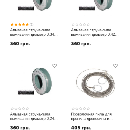
(1)
Алмазная струна-пила
Алмазная струна-пила
выживания диаметр 0,34
выживания диаметр 0,42
мм длина 1 метр
мм длина 1 метр
360
грн.
360
грн.
Алмазная струна-пила
Проволочная пила для
выживания диаметр 0,24
пропила древесины и
мм длина 1 метр
других материалов
360
грн.
405
грн.
диаметр 3мм длина от 1