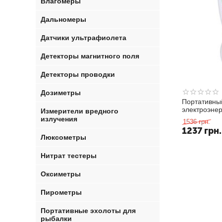
Влагомеры
Дальномеры
Датчики ультрафиолета
Детекторы магнитного поля
Детекторы проводки
Дозиметры
Портативны
электроэнер
Измерители вредного
бытовой TS
излучения
1536
грн.
1237
грн.
Люксометры
Нитрат тестеры
Оксиметры
Пирометры
Портативные эхолоты для
рыбалки