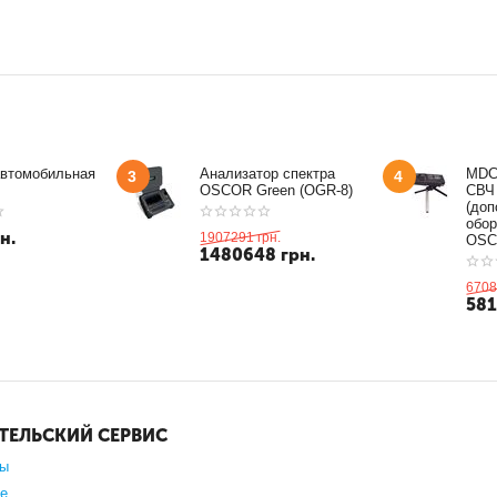
автомобильная
Анализатор спектра
MDC
3
4
OSCOR Green (OGR-8)
СВЧ
(доп
обор
н.
1907291
грн.
OSC
1480648
грн.
6708
58
ТЕЛЬСКИЙ СЕРВИС
зы
е