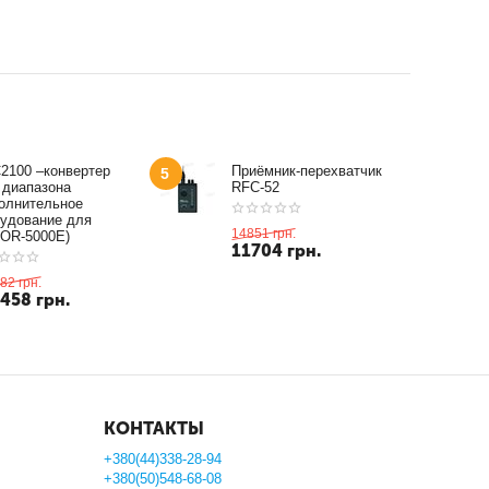
2100 –конвертер
Приёмник-перехватчик
5
 диапазона
RFC-52
олнительное
удование для
14851
грн.
OR-5000E)
11704
грн.
82
грн.
1458
грн.
КОНТАКТЫ
+380(44)338-28-94
+380(50)548-68-08