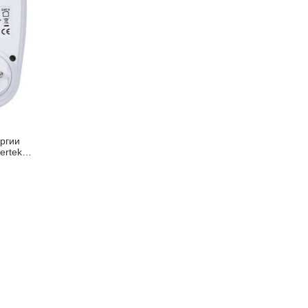
ергии
ertek