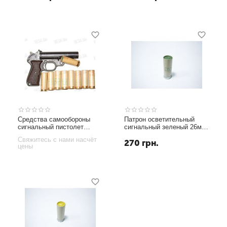
Средства самообороны
Патрон осветительный
сигнальный пистолет
сигнальный зеленый 26мм
(ракетница) "Geco" + 9
для ракетниц
Свяжитесь с нами насчёт
270
грн.
осветителей
цены