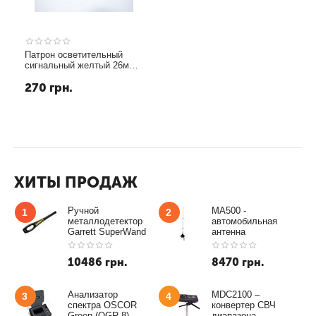
Патрон осветительный
сигнальный желтый 26мм
для ракетниц
270
грн.
ХИТЫ ПРОДАЖ
Ручной
MA500 -
1
2
металлодетектор
автомобильная
Garrett SuperWand
антенна
10486
грн.
8470
грн.
Анализатор
MDC2100 –
3
4
спектра OSCOR
конвертер СВЧ
Green (OGR-8)
диапазона