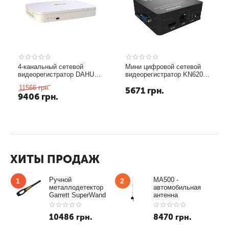
4-канальный сетевой
Мини цифровой сетевой
видеорегистратор DAHUA
видеорегистратор KN6200
DH-NVR2104-P DVR NVR
Onvif 2.0 H.264 4CH 1080P
11566
грн.
5671
грн.
4CH 4 POE H.264 1 +4
mini NVR для систем IP
9406
грн.
network port 1 VGA 1 HDMI
наблюдения 4 канала
2 USB2.0
ХИТЫ ПРОДАЖ
Ручной
MA500 -
1
2
металлодетектор
автомобильная
Garrett SuperWand
антенна
10486
грн.
8470
грн.