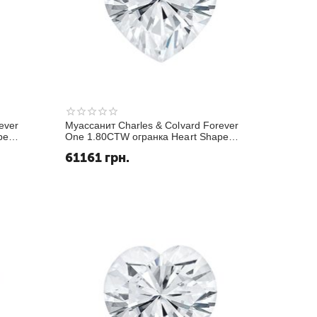
ever
Муассанит Charles & Colvard Forever
pe
One 1.80CTW огранка Heart Shape
Исключительно белый DEF
61161
грн.