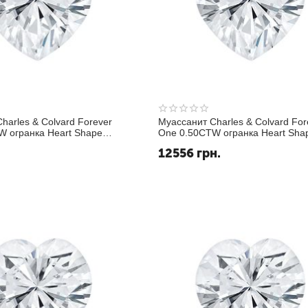
harles & Colvard Forever
Муассанит Charles & Colvard For
W огранка Heart Shape
One 0.50CTW огранка Heart Sha
ьно белый DEF
Исключительно белый DEF
12556
грн.