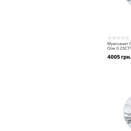
Муассанит C
One 0.23CT
Белый GHI
4005
грн