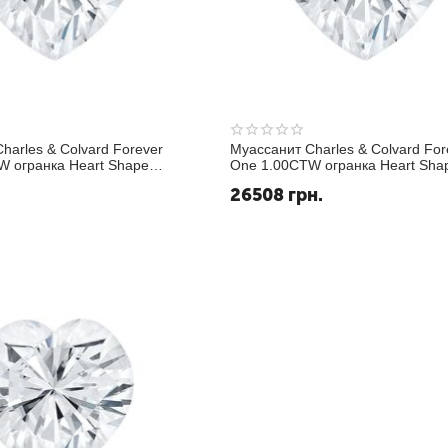
harles & Colvard Forever
Муассанит Charles & Colvard For
W огранка Heart Shape
One 1.00CTW огранка Heart Sha
Исключительно белый DEF
.
26508
грн.