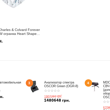
harles & Colvard Forever
W огранка Heart Shape
н.
автомобильная
Анализатор спектра
MDC
3
4
OSCOR Green (OGR-8)
СВЧ
(доп
обор
н.
1907291
грн.
OSC
1480648
грн.
6708