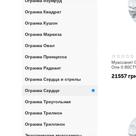
Огранка Изумруд
Огранка Квадрат
Огранка Кушон
Огранка Маркиза
Огранка Овал
Огранка Принцесса
Муассанит C
One 0.80CT
Огранка Радиант
Исключител
21557
гр
Огранка Сердца и стрелы
Огранка Сердце
Огранка Треугольная
Огранка Трилион
Огранка Триллион
Экзотические муассаниты