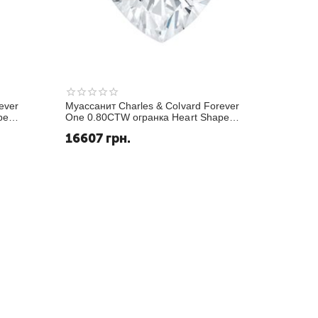
ever
Муассанит Charles & Colvard Forever
pe
One 0.80CTW огранка Heart Shape
Белый GHI
16607
грн.