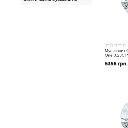
Муассанит C
One 0.23CT
Исключител
5356
грн.