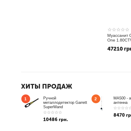
Муассанит C
One 1.80CT
Белый GHI
47210
гр
ХИТЫ ПРОДАЖ
Ручной
MA500 - 
1
2
металлодетектор Garrett
антенна
SuperWand
8470
гр
10486
грн.