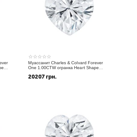
ever
Муассанит Charles & Colvard Forever
pe
One 1.00CTW огранка Heart Shape
Белый GHI
20207
грн.