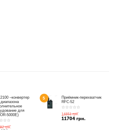
2100 –конвертер
Приёмник-перехватчик
5
 диапазона
RFC-52
олнительное
удование для
14851
грн.
OR-5000E)
11704
грн.
82
грн.