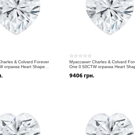
harles & Colvard Forever
Муассанит Charles & Colvard For
W огранка Heart Shape
One 0.50CTW огранка Heart Sha
ьно белый DEF
Белый GHI
н.
9406
грн.