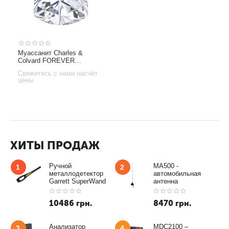
Муассанит Charles &
Colvard FOREVER
CLASSIC триллиант
Свяжитесь с нами насчёт
огранка
цены
ХИТЫ ПРОДАЖ
Ручной
MA500 -
1
2
металлодетектор
автомобильная
Garrett SuperWand
антенна
10486
грн.
8470
грн.
Анализатор
MDC2100 –
3
4