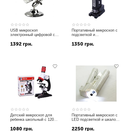
USB микроскоп
Портативный микроскоп с
электронный цифровой с
подсветкой и
увеличением 1600 x Ootdty
горизонтальным
1392
грн.
1350
грн.
DM-1600, 2 Мп, подсветка
фиксатором (Zoom 60X-
8 LED
100X)
Детский микроскоп для
Портативный микроскоп с
ребенка школьный с 1200
LED подсветкой и шкалой
Х увеличением Chanseon
измерений (Zoom 100X)
1080
грн.
2250
грн.
1411