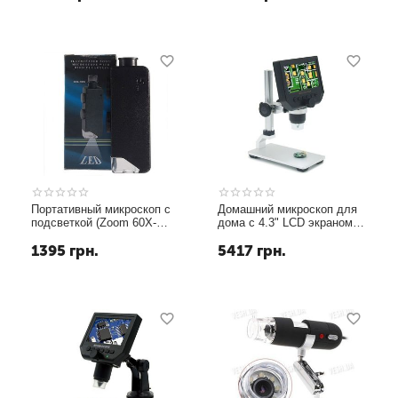
Портативный микроскоп с
Домашний микроскоп для
подсветкой (Zoom 60X-
дома с 4.3" LCD экраном
100X), в чехле
GAOSUO M-600 c
1395
грн.
5417
грн.
увеличением 600 X