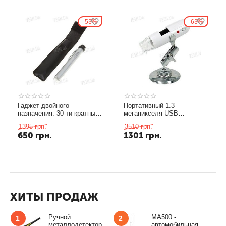
53%
63%
Гаджет двойного
Портативный 1.3
назначения: 30-ти кратный
мегапикселя USB
микроскоп + 8-ми кратный
микроскоп с 200 Х кратным
1395
грн.
3510
грн.
телескоп в форме ручки с
увеличением
650
грн.
1301
грн.
чехлом
ХИТЫ ПРОДАЖ
Ручной
MA500 -
1
2
металлодетектор
автомобильная