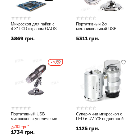
Микроскоп для пайки с
Портативный 2-х
4.3" LCD экраном GAOSUO
мегапиксельный USB
P-600 c увеличением 600 X
микроскоп с увеличением
3869
грн.
5311
грн.
800 Х
70%
Портативный USB
Супер-мини микроскоп с
микроскоп с увеличением
LED и UV УФ подсветкой с
400 Х
увеличением 60 Х (для
5761
грн.
1125
грн.
детекции фальшивых
1734
грн.
денег)