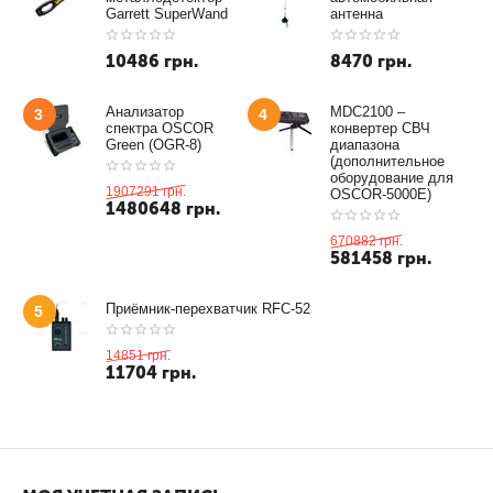
Garrett SuperWand
антенна
10486
грн.
8470
грн.
Анализатор
MDC2100 –
3
4
спектра OSCOR
конвертер СВЧ
Green (OGR-8)
диапазона
(дополнительное
оборудование для
1907291
грн.
OSCOR-5000E)
1480648
грн.
670882
грн.
581458
грн.
Приёмник-перехватчик RFC-52
5
14851
грн.
11704
грн.