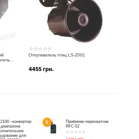
ий
Отпугиватель птиц LS-2001
атель
ющих
4455
грн.
...
2100 –конвертер
Приёмник-перехватчик
5
 диапазона
RFC-52
олнительное
удование для