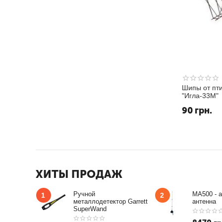
Шипы от пт
"Игла-33М"
90
грн.
ХИТЫ ПРОДАЖ
Ручной
MA500 - 
1
2
металлодетектор Garrett
антенна
SuperWand