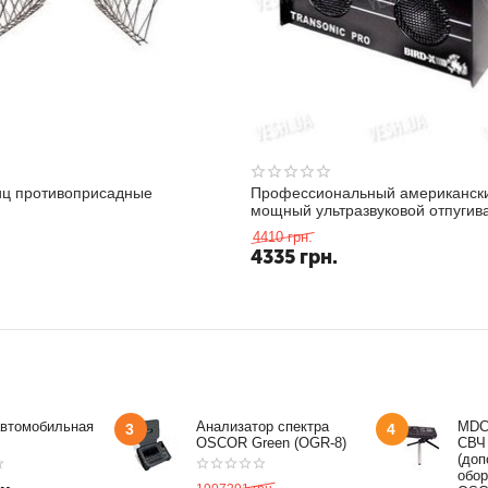
иц противоприсадные
Профессиональный американск
мощный ультразвуковой отпугив
вредителей, летающих и полза
4410
грн.
насекомых для использования в
4335
грн.
нежилых помещениях или на ули
автомобильная
Анализатор спектра
MDC
3
4
OSCOR Green (OGR-8)
СВЧ
(доп
обор