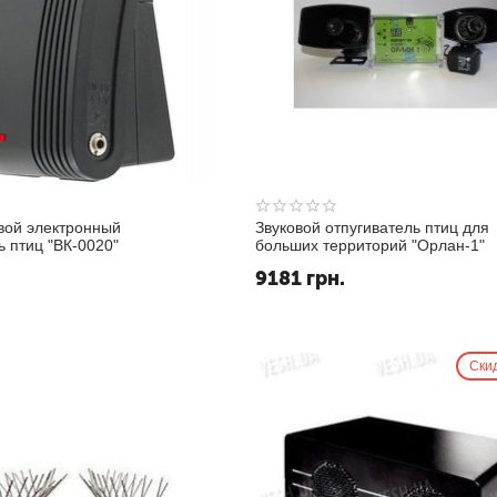
вой электронный
Звуковой отпугиватель птиц для
ь птиц "ВК-0020"
больших территорий "Орлан-1"
9181
грн.
Ски