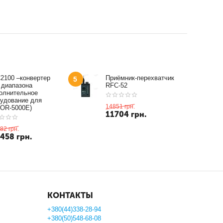
2100 –конвертер
Приёмник-перехватчик
5
 диапазона
RFC-52
олнительное
удование для
14851
грн.
OR-5000E)
11704
грн.
82
грн.
1458
грн.
КОНТАКТЫ
+380(44)338-28-94
+380(50)548-68-08