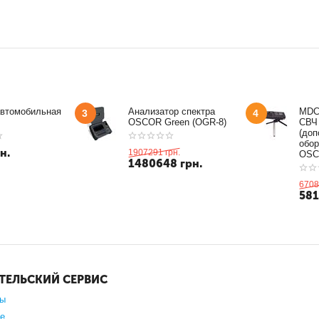
автомобильная
Анализатор спектра
MDC
3
4
OSCOR Green (OGR-8)
СВЧ
(доп
обор
н.
1907291
грн.
OSC
1480648
грн.
6708
58
ТЕЛЬСКИЙ СЕРВИС
зы
е