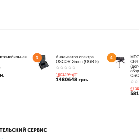
автомобильная
Анализатор спектра
MDC
3
4
OSCOR Green (OGR-8)
СВЧ
(доп
обор
н.
1907291
грн.
OSC
1480648
грн.
6708
58
ТЕЛЬСКИЙ СЕРВИС
зы