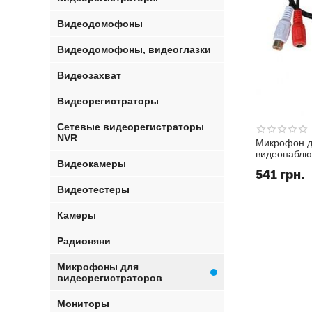
Видеодомофоны
Видеодомофоны, видеоглазки
Видеозахват
Видеорегистраторы
Сетевые видеорегистраторы
NVR
Микрофон д
видеонаблю
Видеокамеры
видеорегист
541
грн.
502C, акти
Видеотестеры
Камеры
Радионяни
Микрофоны для
видеорегистраторов
Мониторы