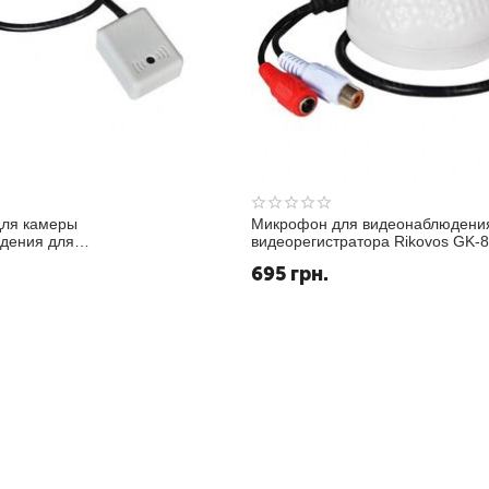
ля камеры
Микрофон для видеонаблюдени
дения для
видеорегистратора Rikovos GK-
ратора DVR Kaibon KZ-
активный, высокочувствительны
695
грн.
вный