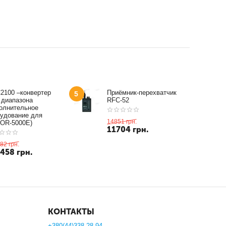
2100 –конвертер
Приёмник-перехватчик
5
 диапазона
RFC-52
олнительное
удование для
14851
грн.
OR-5000E)
11704
грн.
82
грн.
1458
грн.
КОНТАКТЫ
+380(44)338-28-94