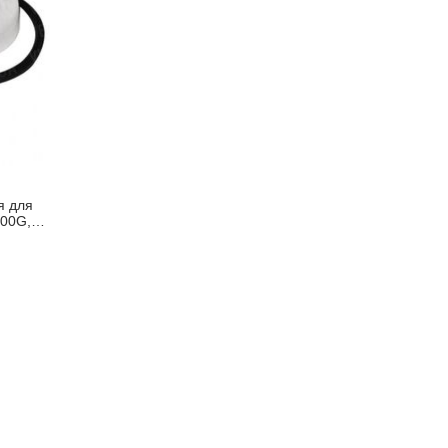
я для
800G,
й