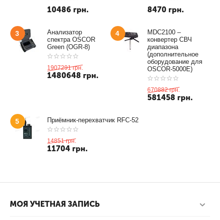
10486
грн.
8470
грн.
Анализатор
MDC2100 –
3
4
спектра OSCOR
конвертер СВЧ
Green (OGR-8)
диапазона
(дополнительное
оборудование для
1907291
грн.
OSCOR-5000E)
1480648
грн.
670882
грн.
581458
грн.
Приёмник-перехватчик RFC-52
5
14851
грн.
11704
грн.
МОЯ УЧЕТНАЯ ЗАПИСЬ