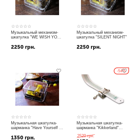
Музыкальный механизм-
Музыкальный механизм-
шкатулка "WE WISH YOU
шкатулка "SILENT NIGHT"
A MERRY CHRISTMAS"
2250
грн.
2250
грн.
54%
Музыкальная шкатулка-
Музыкальная шкатулка-
шарманка "Have Yourself A
шарманка "Kikkerland"
Merry Little Christmas"
дефект шестеренки
2520
грн.
1350
грн.