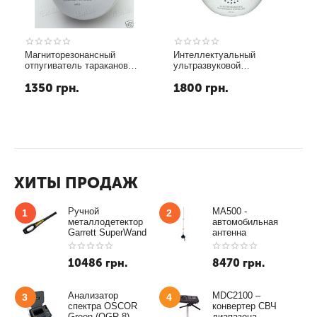
Магниторезонансный
Интеллектуальный
отпугиватель тараканов
ультразвуковой
SmartSensor (модель AR
отпугиватель тараканов в
1350
грн.
1800
грн.
120)
помещениях до 80 кв.
метров (модель AR120B)
версия 2
ХИТЫ ПРОДАЖ
Ручной
MA500 -
1
2
металлодетектор
автомобильная
Garrett SuperWand
антенна
10486
грн.
8470
грн.
Анализатор
MDC2100 –
3
4
спектра OSCOR
конвертер СВЧ
Green (OGR-8)
диапазона