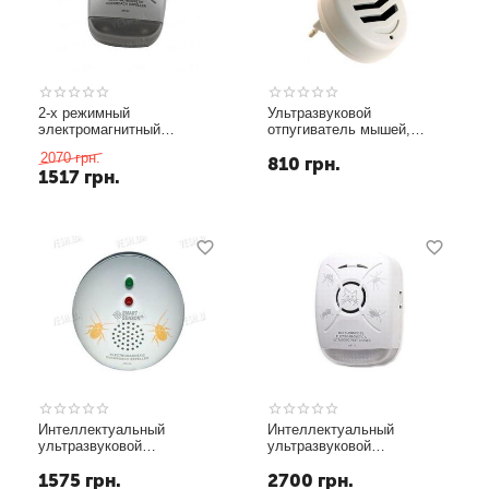
2-х режимный
Ультразвуковой
электромагнитный
отпугиватель мышей,
отпугиватель тараканов с
тараканов и др. насекомых
2070
грн.
810
грн.
подсветкой (модель AR-
"ВК-0523-Е" (Бельгия)
1517
грн.
123)
Интеллектуальный
Интеллектуальный
ультразвуковой
ультразвуковой
отпугиватель тараканов в
отпугиватель тараканов и
1575
грн.
2700
грн.
помещениях до 80 кв.
насекомых для помещений