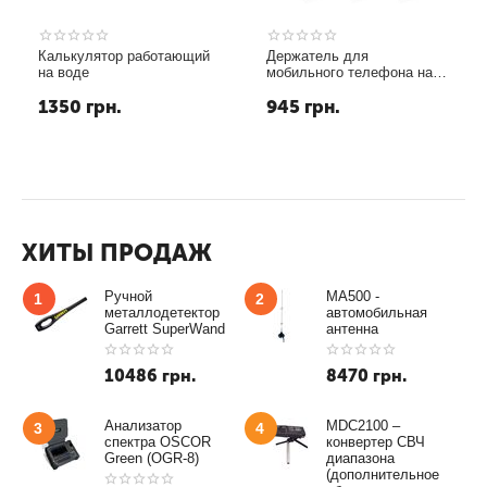
Калькулятор работающий
Держатель для
на воде
мобильного телефона на
руль велосипеда
1350
грн.
945
грн.
ХИТЫ ПРОДАЖ
Ручной
MA500 -
1
2
металлодетектор
автомобильная
Garrett SuperWand
антенна
10486
грн.
8470
грн.
Анализатор
MDC2100 –
3
4
спектра OSCOR
конвертер СВЧ
Green (OGR-8)
диапазона
(дополнительное