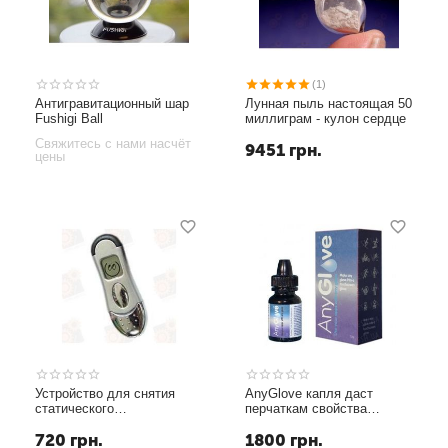
(1)
Антигравитационный шар
Лунная пыль настоящая 50
Fushigi Ball
миллиграм - кулон сердце
Свяжитесь с нами насчёт
9451
грн.
цены
Устройство для снятия
AnyGlove капля даст
статического
перчаткам свойства
электричества
стилуса флакон 7,5мл
720
грн.
1800
грн.