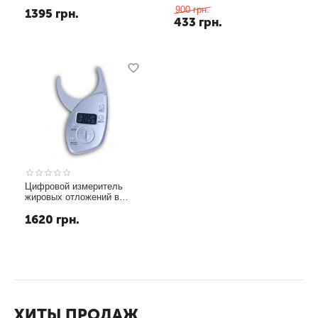
пройденного пути
организме (модель BZ-
900
грн.
1395
грн.
2010)
433
грн.
Цифровой измеритель
жировых отложений в
разных частях тела,
1620
грн.
использующий
"skinfold"метод измерения
ХИТЫ ПРОДАЖ