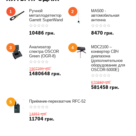
Ручной
MA500 -
1
2
металлодетектор
автомобильная
Garrett SuperWand
антенна
10486
грн.
8470
грн.
Анализатор
MDC2100 –
3
4
спектра OSCOR
конвертер СВЧ
Green (OGR-8)
диапазона
(дополнительное
оборудование для
1907291
грн.
OSCOR-5000E)
1480648
грн.
670882
грн.
581458
грн.
Приёмник-перехватчик RFC-52
5
14851
грн.
11704
грн.