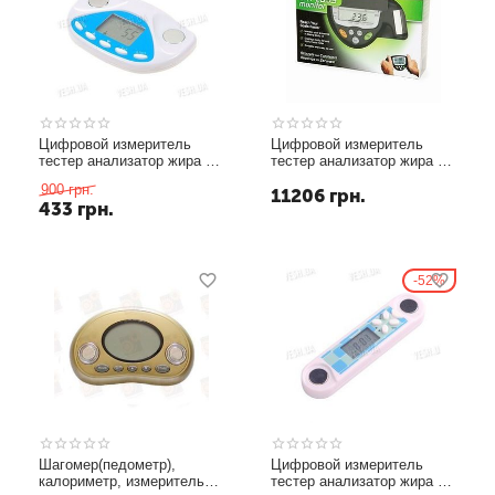
Цифровой измеритель
Цифровой измеритель
тестер анализатор жира в
тестер анализатор жира в
организме (модель FT-2)
организме (модель Omron
900
грн.
11206
грн.
HBF-306C)
433
грн.
52%
Шагомер(педометр),
Цифровой измеритель
калориметр, измеритель
тестер анализатор жира в