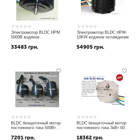
Электромотор BLDC HPM
Электромотор BLDC HPM-
5000B водяное
10KW водяное охлаждение
охлаждение GoldenMotor
33483
грн.
54905
грн.
BLDC безщеточный мотор
BLDC безщеточный мотор
постоянного тока 500Вт
постоянного тока 3кВт 60В
48В
жидкостное охлаждение
7201
грн.
18362
грн.