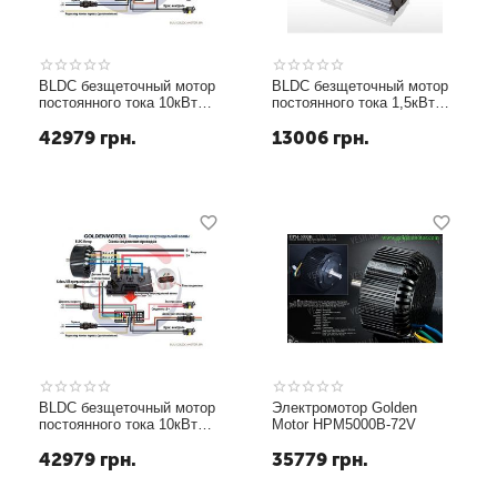
BLDC безщеточный мотор
BLDC безщеточный мотор
постоянного тока 10кВт
постоянного тока 1,5кВт
72В жидкостное
48В
42979
грн.
13006
грн.
охлаждение
BLDC безщеточный мотор
Электромотор Golden
постоянного тока 10кВт
Motor HPM5000B-72V
48В жидкостное
42979
грн.
35779
грн.
охлаждение