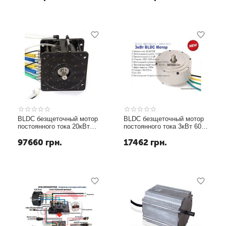
BLDC безщеточный мотор
BLDC безщеточный мотор
постоянного тока 20кВт
постоянного тока 3кВт 60В
72В жидкостное
воздушное охлаждение
97660
грн.
17462
грн.
охлаждение