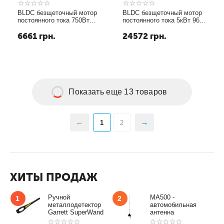
BLDC безщеточный мотор
BLDC безщеточный мотор
постоянного тока 750Вт
постоянного тока 5кВт 96В
48В
воздушное охлаждение
6661
грн.
24572
грн.
Показать еще 13 товаров
1
2
ХИТЫ ПРОДАЖ
Ручной
MA500 -
1
2
металлодетектор
автомобильная
Garrett SuperWand
антенна