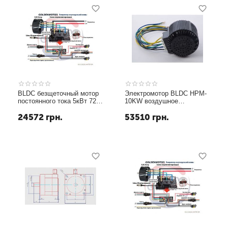
BLDC безщеточный мотор
Электромотор BLDC HPM-
постоянного тока 5кВт 72В
10KW воздушное
воздушное охлаждение
охлаждение
24572
грн.
53510
грн.