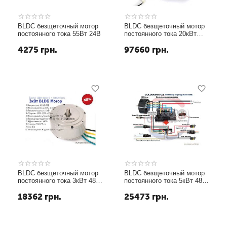
BLDC безщеточный мотор
BLDC безщеточный мотор
постоянного тока 55Вт 24В
постоянного тока 20кВт
48В жидкостное
4275
грн.
97660
грн.
охлаждение
BLDC безщеточный мотор
BLDC безщеточный мотор
постоянного тока 3кВт 48В
постоянного тока 5кВт 48В
жидкостное охлаждение
жидкостное охлаждение
18362
грн.
25473
грн.