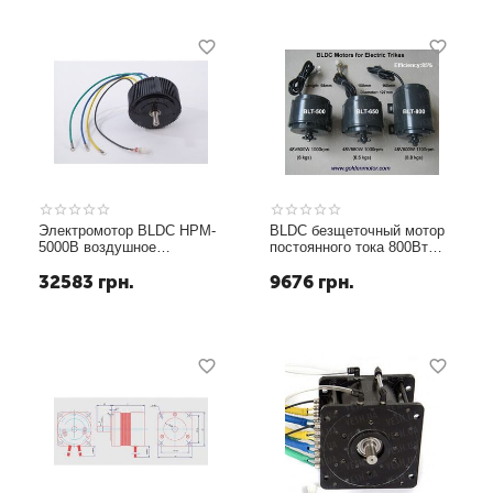
Электромотор BLDC HPM-
BLDC безщеточный мотор
5000B воздушное
постоянного тока 800Вт
охлаждение GoldenMotor
48В
32583
грн.
9676
грн.
Украина