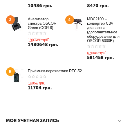
10486
грн.
8470
грн.
Анализатор
MDC2100 –
3
4
спектра OSCOR
конвертер СВЧ
Green (OGR-8)
диапазона
(дополнительное
оборудование для
1907291
грн.
OSCOR-5000E)
1480648
грн.
670882
грн.
581458
грн.
Приёмник-перехватчик RFC-52
5
14851
грн.
11704
грн.
МОЯ УЧЕТНАЯ ЗАПИСЬ