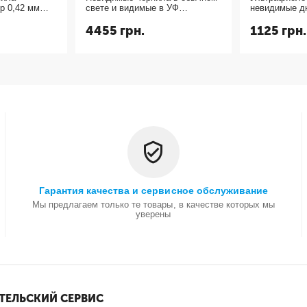
р 0,42 мм
свете и видимые в УФ
невидимые д
(ультрафиолетовые UV CMYK
и светятся в
4455
грн.
1125
грн.
СНЧП) чернила для струйного
yellow 10мл.
принтера 4 цвета
Гарантия качества и сервисное обслуживание
Мы предлагаем только те товары, в качестве которых мы
уверены
ТЕЛЬСКИЙ СЕРВИС