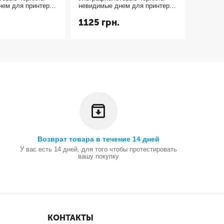
нем для принтера
невидимые днем для принтера
воров для выявления
 УФ 365nm желтый
и светятся в УФ 365nm
воровст
1125
грн.
495
г
пурпурный magenta 10мл.
Возврат товара в течение 14 дней
У вас есть 14 дней, для того чтобы протестировать
вашу покупку
КОНТАКТЫ