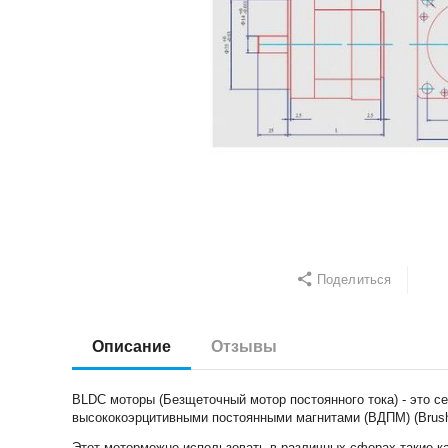
Поделиться
Описание
Отзывы
BLDC моторы (Безщеточный мотор постоянного тока) - это с
высококоэрцитивными постоянными магнитами (ВДПМ) (Brush
Этот моторможно использовать в различных сферах такие как