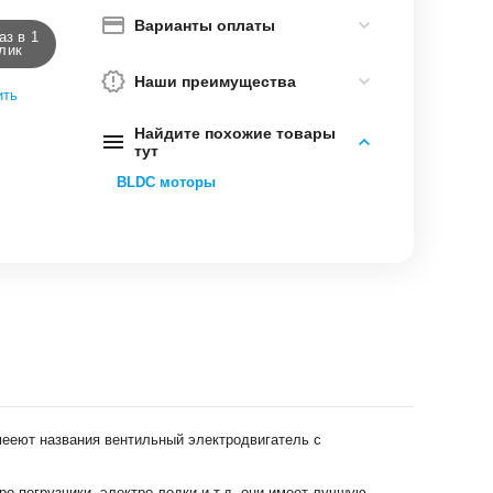
Варианты оплаты
аз в 1
лик
Наши преимущества
ить
Найдите похожие товары
тут
BLDC моторы
мееют названия вентильный электродвигатель с
о погрузчики, электро лодки и т.д. они имеет лучшую