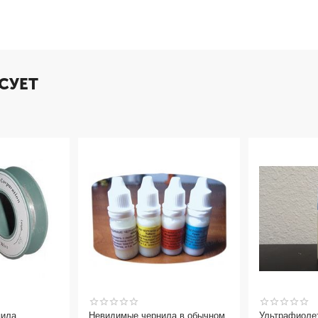
СУЕТ
пила
Невидимые чернила в обычном
Ультрафиоле