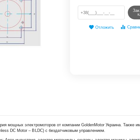
Зак
к
Сравн
Отложить
ерия мощных электромоторов от компании GoldenMotor Украина. Также и
less DC Motor – BLDC) с бездатчиковым управлением.
: Авто индустрия, электро мотоциклы, скутеры, электро машины, электр