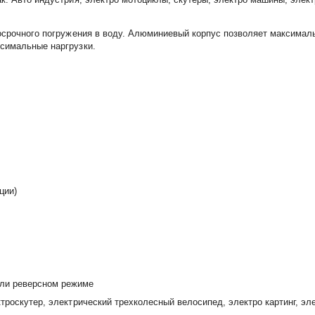
косрочного погружения в воду. Алюминиевый корпус позволяет максима
симальные наргрузки.
ции)
или реверсном режиме
роскутер, электрический трехколесный велосипед, электро картинг, элек