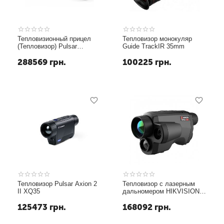
Тепловизионный прицел
Теп­ло­ви­зор монокуляр
(Тепловизор) Pulsar
Guide TrackIR 35mm
Thermion 2 II XP50
288569
грн.
100225
грн.
Тепловизор Pulsar Axion 2
Теп­ло­ви­зор с лазерным
II XQ35
дальномером HIKVISION
HIKMICRO GRYPHON HD
125473
грн.
168092
грн.
LRF GH35L