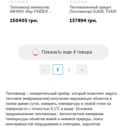
Теп­ло­ви­зор монокуляр
Тепловизионный прицел
INFIRAY iRay FINDER
(Тепловизор) GUIDE TS425
FH25R
150405
грн.
137894
грн.
Показать еще 4 товара
1
2
Тепловизор – измерительный прибор, который позволяет видеть
тепловое (инфракрасное) излучение окружающих объектов в
любое время суток, измерять температуру в любой точке на
поверхности с точностью 0,1°С и выше. Основное
предназначение тепловизора - бесконтактное измерение
температуры объектов живой и неживой природы, поиск
неисправностей оборудования и электрики, недочётов