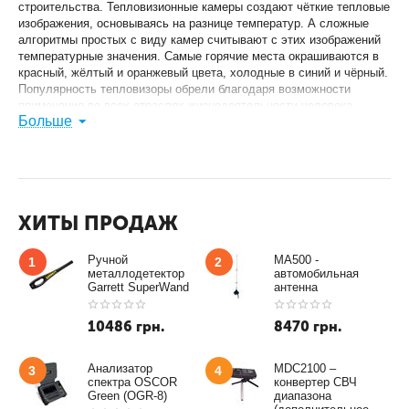
строительства. Тепловизионные камеры создают чёткие тепловые
изображения, основываясь на разнице температур. А сложные
алгоритмы простых с виду камер считывают с этих изображений
температурные значения. Самые горячие места окрашиваются в
красный, жёлтый и оранжевый цвета, холодные в синий и чёрный.
Популярность тепловизоры обрели благодаря возможности
применения во всех отраслях жизнедеятельности человека.
Больше
Самые популярные области применения это строительство,
охота, медицина и промышленность. Всё чаще тепловизоры
используются и в быту для обследования квартир и частных
домов, позволяют находить места утечек тепла и неполадки в
электрике.
ХИТЫ ПРОДАЖ
Ручной
MA500 -
1
2
металлодетектор
автомобильная
Garrett SuperWand
антенна
10486
грн.
8470
грн.
Анализатор
MDC2100 –
3
4
спектра OSCOR
конвертер СВЧ
Green (OGR-8)
диапазона