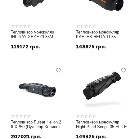
Теп­ло­ви­зор монокуляр
Теп­ло­ви­зор монокуляр
INFIRAY XEYE CL35M
KAHLES HELIA TI 35
119172
грн.
148875
грн.
Тепловизор Pulsar Helion 2
Теп­ло­ви­зор монокуляр
II XP50 (Пульсар Хелион)
Night Pearl Scops 35 ELITE
207021
грн.
149325
грн.