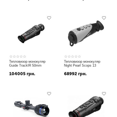
Теп­ло­ви­зор монокуляр
Теп­ло­ви­зор монокуляр
Guide TrackIR 50mm
Night Pearl Scops 13
104005
грн.
68992
грн.