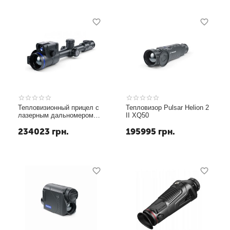
Тепловизионный прицел с
Тепловизор Pulsar Helion 2
лазерным дальномером
II XQ50
(Тепловизор) Pulsar
234023
грн.
195995
грн.
Thermion 2 II LRF XP50
PRO