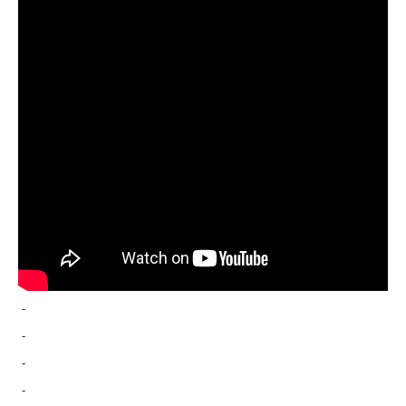
-
-
-
-