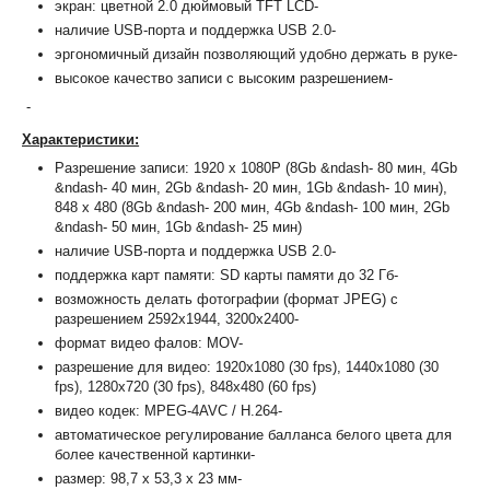
экран: цветной 2.0 дюймовый TFT LCD-
наличие USB-порта и поддержка USB 2.0-
эргономичный дизайн позволяющий удобно держать в руке-
высокое качество записи с высоким разрешением-
-
Характеристики:
Разрешение записи: 1920 х 1080Р (8Gb &ndash- 80 мин, 4Gb
&ndash- 40 мин, 2Gb &ndash- 20 мин, 1Gb &ndash- 10 мин),
848 х 480 (8Gb &ndash- 200 мин, 4Gb &ndash- 100 мин, 2Gb
&ndash- 50 мин, 1Gb &ndash- 25 мин)
наличие USB-порта и поддержка USB 2.0-
поддержка карт памяти: SD карты памяти до 32 Гб-
возможность делать фотографии (формат JPEG) с
разрешением 2592х1944, 3200х2400-
формат видео фалов: MOV-
разрешение для видео: 1920х1080 (30 fps), 1440х1080 (30
fps), 1280х720 (30 fps), 848х480 (60 fps)
видео кодек: MPEG-4AVC / H.264-
автоматическое регулирование балланса белого цвета для
более качественной картинки-
размер: 98,7 х 53,3 х 23 мм-