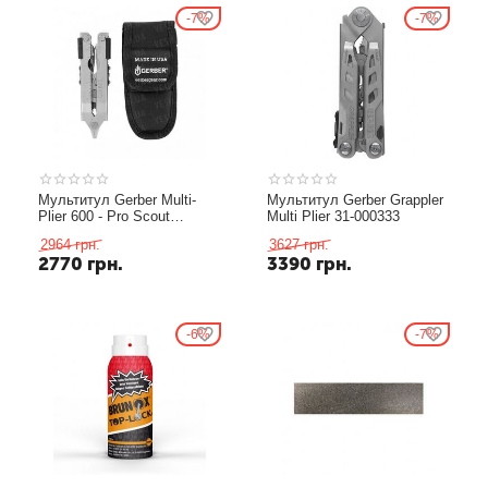
7%
7%
Мультитул Gerber Multi-
Мультитул Gerber Grappler
Plier 600 - Pro Scout
Multi Plier 31-000333
Needlenose Stainless,
2964
грн.
3627
грн.
Sheath, коробка, 7563
2770
грн.
3390
грн.
6%
7%