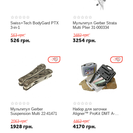
Swiss+Tech BodyGard PTX
Мультитул Gerber Strata
3-in-1
Multi Plier 31-000334
563
грн.
3482
грн.
526
грн.
3254
грн.
7%
7%
Мультитул Gerber
Набор для заточки
Suspension Multi 22-41471
Aligner™ ProKit DMT A-
PROKIT
2063
грн.
4462
грн.
1928
грн.
4170
грн.