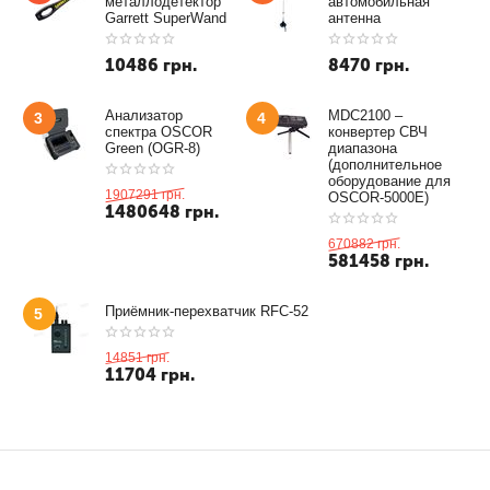
металлодетектор
автомобильная
Garrett SuperWand
антенна
10486
грн.
8470
грн.
Анализатор
MDC2100 –
3
4
спектра OSCOR
конвертер СВЧ
Green (OGR-8)
диапазона
(дополнительное
оборудование для
1907291
грн.
OSCOR-5000E)
1480648
грн.
670882
грн.
581458
грн.
Приёмник-перехватчик RFC-52
5
14851
грн.
11704
грн.