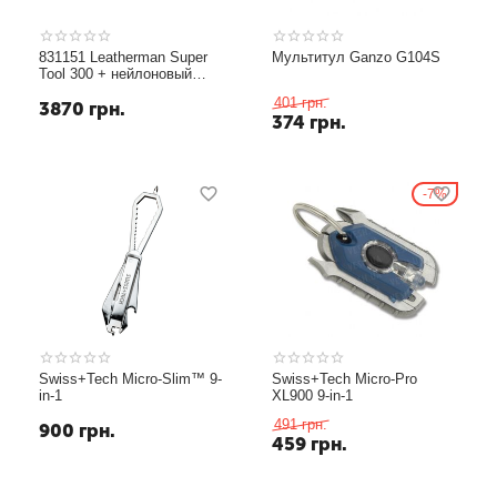
831151 Leatherman Super
Мультитул Ganzo G104S
Tool 300 + нейлоновый
чехол + картонная коробка
401
грн.
3870
грн.
374
грн.
7%
Swiss+Tech Micro-Slim™ 9-
Swiss+Tech Micro-Pro
in-1
XL900 9-in-1
491
грн.
900
грн.
459
грн.