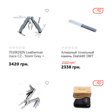
7%
70108192N Leatherman
Алмазный точильный
Juice C2 - Storm Grey +
камень Diafold® DMT
кожаный чехол +
FWFC
2502
грн.
3420
грн.
подарочная коробка
2338
грн.
7%