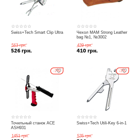
Swiss+Tech Smart Clip Ultra
Чехол MAM Strong Leather
bag №1, №3002
563
грн.
439
грн.
526
грн.
410
грн.
7%
7%
Точильный станок ACE
Swiss+Tech Utili-Key 6-in-1
ASH931
1451
грн.
535
грн.