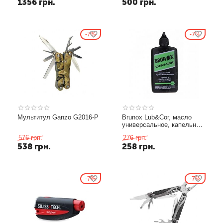
1356
грн.
500
грн.
7%
7%
Мультитул Ganzo G2016-P
Brunox Lub&Cor, масло
универсальное, капельный
дозатор, 100ml
576
грн.
276
грн.
538
грн.
258
грн.
7%
7%