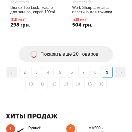
Brunox Top Lock, масло
Work Sharp алмазная
для замков, спрей 100ml
пластина для точилки
Guided Field 4” Coarse
319
грн.
539
грн.
Diamond Plate (220)
298
грн.
504
грн.
Показать еще 20 товаров
2
3
4
5
6
7
8
9
10
11
12
13
14
15
16
ХИТЫ ПРОДАЖ
Ручной
MA500 -
1
2