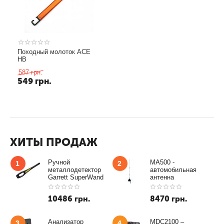
Походный молоток ACE
HB
587
грн.
549
грн.
ХИТЫ ПРОДАЖ
Ручной
MA500 -
1
2
металлодетектор
автомобильная
Garrett SuperWand
антенна
10486
грн.
8470
грн.
Анализатор
MDC2100 –
3
4