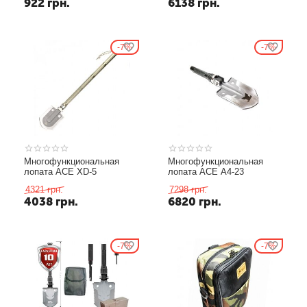
922
грн.
6138
грн.
7%
7%
Многофункциональная
Многофункциональная
лопата ACE XD-5
лопата ACE A4-23
4321
грн.
7298
грн.
4038
грн.
6820
грн.
7%
7%