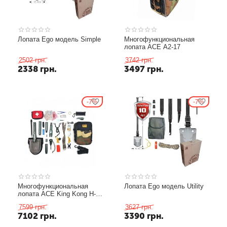
Лопата Ego модель Simple
Многофункциональная
лопата ACE A2-17
2502
грн.
3742
грн.
2338
грн.
3497
грн.
7%
7%
Многофункциональная
Лопата Ego модель Utility
лопата ACE King Kong H-
19
7599
грн.
3627
грн.
7102
грн.
3390
грн.