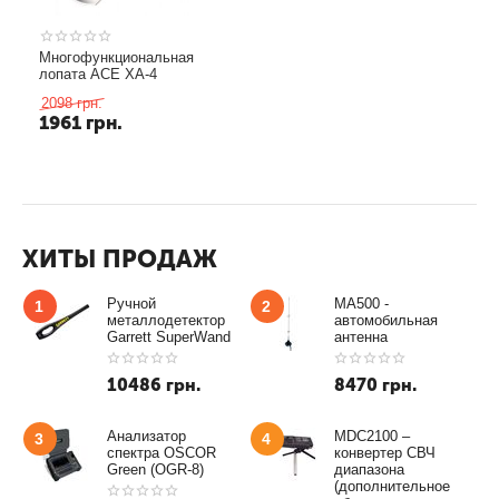
Многофункциональная
лопата ACE XA-4
2098
грн.
1961
грн.
ХИТЫ ПРОДАЖ
Ручной
MA500 -
1
2
металлодетектор
автомобильная
Garrett SuperWand
антенна
10486
грн.
8470
грн.
Анализатор
MDC2100 –
3
4
спектра OSCOR
конвертер СВЧ
Green (OGR-8)
диапазона
(дополнительное