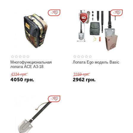
7%
7%
Многофункциональная
Лопата Ego модель Вasic
лопата ACE A3-18
4334
грн.
3169
грн.
4050
грн.
2962
грн.
7%