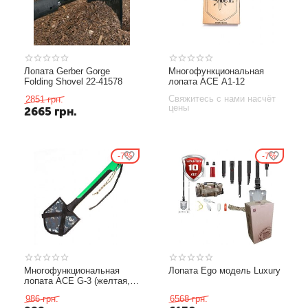
Лопата Gerber Gorge
Многофункциональная
Folding Shovel 22-41578
лопата ACE A1-12
Свяжитесь с нами насчёт
2851
грн.
цены
2665
грн.
7%
7%
Многофункциональная
Лопата Ego модель Luxury
лопата ACE G-3 (желтая,
зеленая, синяя)
986
грн.
6568
грн.