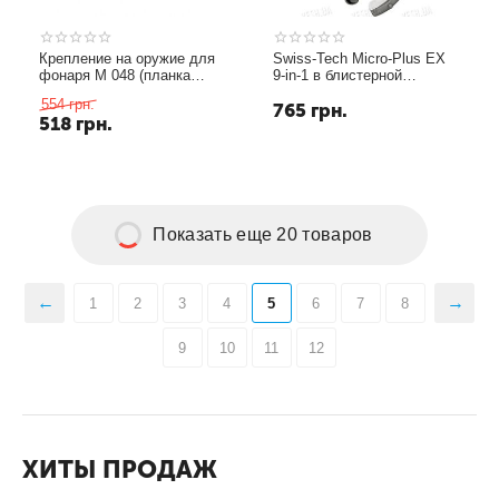
Крепление на оружие для
Swiss-Tech Micro-Plus EX
фонаря M 048 (планка
9-in-1 в блистерной
Вивера 10 мм)
упаковке
554
грн.
765
грн.
518
грн.
Показать еще 20 товаров
1
2
3
4
5
6
7
8
9
10
11
12
ХИТЫ ПРОДАЖ