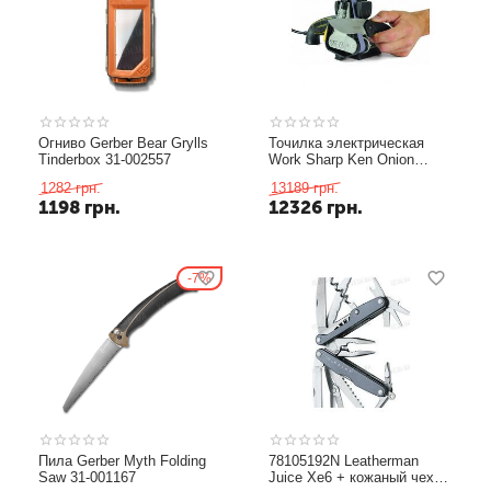
Огниво Gerber Bear Grylls
Точилка электрическая
Tinderbox 31-002557
Work Sharp Ken Onion
Edition WSKTS-KO-I
1282
грн.
13189
грн.
1198
грн.
12326
грн.
7%
Пила Gerber Myth Folding
78105192N Leatherman
Saw 31-001167
Juice Xe6 + кожаный чехол