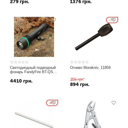
279
грн.
1376
грн.
7%
Светодиодный подводный
Огниво Morakniv, 11859
фонарь FandyFire BT-QS88
XM-LT6, 1000-люмен, 50м
956
грн.
4410
грн.
894
грн.
6%