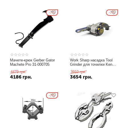
7%
7%
Мачете-крюк Gerber Gator
Work Sharp насадка Tool
Machete Pro 31-000705
Grinder для точилки Ken
Onion Edition
4479
грн.
3910
грн.
4186
грн.
3654
грн.
7%