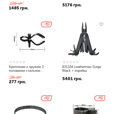
+ подарочная коробка
1589
грн.
5176
грн.
1485
грн.
7%
Крепление к оружию 2
831334 Leatherman Surge
половинки стальное
Black + коробка
универсальное
296
грн.
5401
грн.
277
грн.
6%
7%