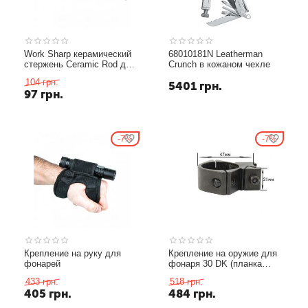
Work Sharp керамический
68010181N Leatherman
стержень Ceramic Rod для
Crunch в кожаном чехле
точилки Guided Field
104
грн.
5401
грн.
97
грн.
7%
7%
Крепление на руку для
Крепление на оружие для
фонарей
фонаря 30 DK (планка
Вивера 19 мм)
433
грн.
518
грн.
405
грн.
484
грн.