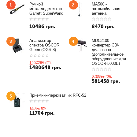
Ручной
MA500 -
1
2
металлодетектор
автомобильная
Garrett SuperWand
антенна
10486
грн.
8470
грн.
Анализатор
MDC2100 –
3
4
спектра OSCOR
конвертер СВЧ
Green (OGR-8)
диапазона
(дополнительное
оборудование для
1907291
грн.
OSCOR-5000E)
1480648
грн.
670882
грн.
581458
грн.
Приёмник-перехватчик RFC-52
5
14851
грн.
11704
грн.