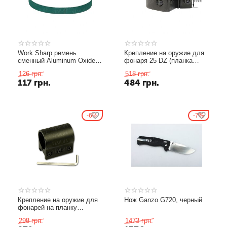
Work Sharp ремень
Крепление на оружие для
сменный Aluminum Oxide
фонаря 25 DZ (планка
P400 для электроточилки
Вивера 9 мм)
126
грн.
518
грн.
WSKTS
117
грн.
484
грн.
6%
7%
Крепление на оружие для
Нож Ganzo G720, черный
фонарей на планку
Пикатинни
298
грн.
1473
грн.