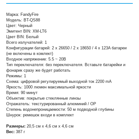
Марка: FandyFire
Модель: BT-QS88
Цвет: Черный
Эмитент BIN: XM-LT6
Цвет BIN: Белый
Всего излучателей: 1
Конфигурации батарей: 2 х 26650 / 2 х 18650 / 4 х 123A батареи
(не включены в комлект)
Входное напряжение: 5.5 ~ 20В
Тип переключателя: без переключателя. Вставьте батарейки и
фонарик сразу же будет работать
Режимы: 1
Схема: цифровой регулируемый выходной ток 2200 mA
Яркость: 1000 люмен максимальной яркости
Время: 90 минут
Объектив: покрытые стеклянные линзы
Отражатель: текстурированный алюминий / OP
Степень водонепроницаемости: 50 м подводной глубины
Шнурок: ремешок входи в комплект
Размеры:
20,5
см х
4,6
см х
4,6
см
Вес:
387
г