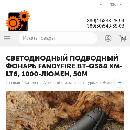
(грн.)
+380(44)338-28-94
+380(50)548-68-08
0
СВЕТОДИОДНЫЙ ПОДВОДНЫЙ
ФОНАРЬ FANDYFIRE BT-QS88 XM-
LT6, 1000-ЛЮМЕН, 50М
Главная
/
Каталог
/
Активный отдых, спорт, туризм
/
Фонари
/
Подв