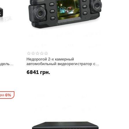
Недорогой 2-х камерный
одель
автомобильный видеорегистратор с
разрешением 1280х420@30fps, 2х
6841
грн.
дюймовым LCD монитором и G-
сенсором (мод. DM-800)
6%
дка