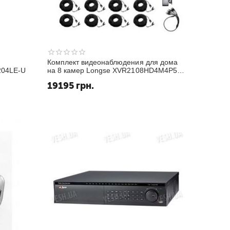
Комплект видеонаблюдения для дома
204LE-U
на 8 камер Longse XVR2108HD4M4P500
kit, 5 Мп, Quad HD
19195
грн.