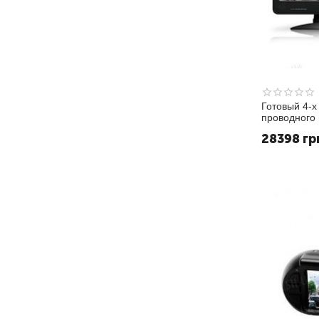
Готовый 4-х
проводного
COMBO DVR 
28398
гр
для самосто
уличных кам