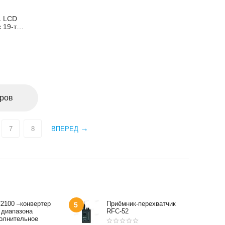
1 LCD
 19-ти
 в
дель
аров
7
8
ВПЕРЕД
2100 –конвертер
Приёмник-перехватчик
5
 диапазона
RFC-52
олнительное