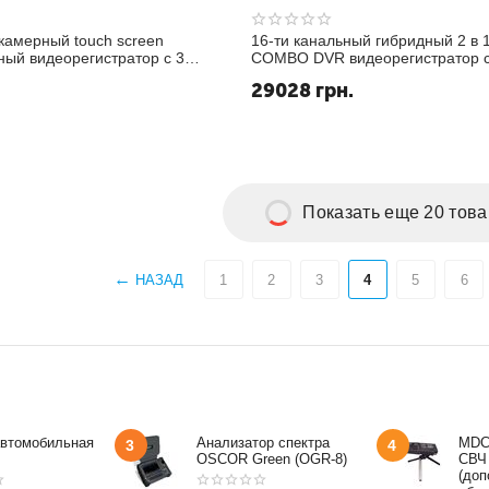
камерный touch screen
16-ти канальный гибридный 2 в 
ый видеорегистратор с 3-
COMBO DVR видеорегистратор с
ом, разрешением 1280*480,
дюймовым монитором с записью
29028
грн.
, поддержкой GPS, углом
realtime c разрешением CIF (мо
радусов...
KT1516L)
Показать еще 20 тов
НАЗАД
1
2
3
4
5
6
автомобильная
Анализатор спектра
MDC
3
4
OSCOR Green (OGR-8)
СВЧ
(доп