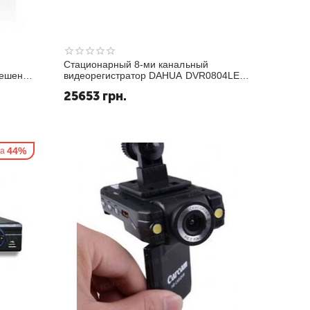
Стационарный 8-ми канальный
решения
видеорегистратор DAHUA DVR0804LE-S
ерой,
(4 HDD)
25653
грн.
 с
д...
44%
ка