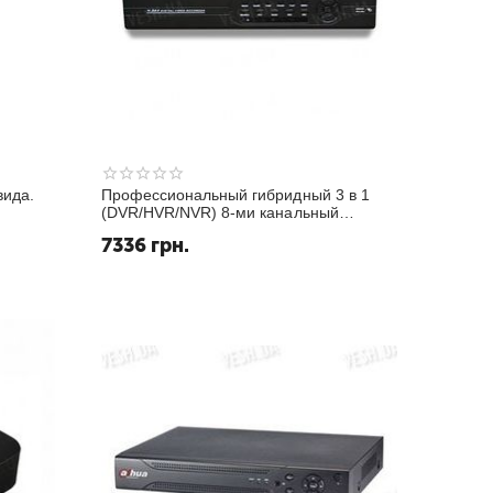
вида.
Профессиональный гибридный 3 в 1
(DVR/HVR/NVR) 8-ми канальный
видеорегистратор realtime в D1 (8
7336
грн.
каналов) с поддержкой цифровых IP
камер, 8 аудио, PTZ, HDMI, ...