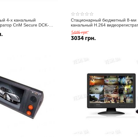
ый 4-х канальный
Стационарный бюджетный 8-ми
тратор CnM Secure DCK-
канальный H.264 видеорегистра
realtime (2СH D1, 6CH CIF) 1 ау
5446
грн.
н.
VGA, сеть, PTZ, USB, мышь (мо
3034
грн.
3608TW)