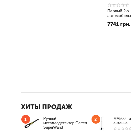
Первый 2-х 
автомобильн
дюйм экран
7741
грн.
G-сенсором
обзора 110 г
ХИТЫ ПРОДАЖ
Ручной
MA500 - 
1
2
металлодетектор Garrett
антенна
SuperWand