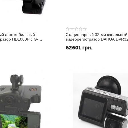
ый автомобильный
Cтационарный 32-ми канальный
тратор HD1080P c G-
видеорегистратор DAHUA DVR3
глом обзора 120 градусов,
62601
грн.
SD карты памяти до 32 Gb
608)