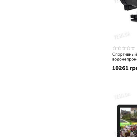
Спортивный
водонепрон
HD 720P с 
10261
гр
1280x720@3
Poseidon)