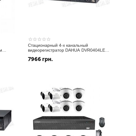
Стационарный 4-х канальный
м
видеорегистратор DAHUA DVR0404LE-
ода,
AS
7966
грн.
DVR