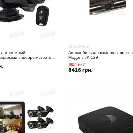
 автономный
Автомобильная камера заднего 
ецаемый видеорегистратор
Модель JK-129
разрешением
8911
грн.
н.
0FPS с пультом ДУ (модель
8416
грн.