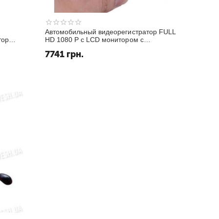
Автомобильный видеорегистратор FULL
тор
HD 1080 P с LCD монитором с
диовход,
поворотной камерой с углом обзора 140
7741
грн.
дель
градусов (модель CARCAM VD-K2000)
!!!ЦЕНА СНИЖЕНА!!!