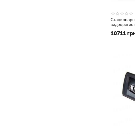
Стационарн
видеорегис
1002H+
10711
гр