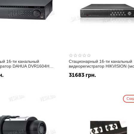
ый 16-ти канальный
Стационарный 16-ти канальный
тратор DAHUA DVR1604HE-
видеорегистратор HIKVISION (м
DS-7016-HI-S)
н.
31683
грн.
Ски