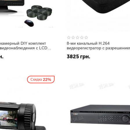
 камерный DIY комплект
8-ми канальный H.264
 видеонаблюдения с LCD
видеорегистратор с разрешение
регистратором-монитором
записи 960H@100fps, 2 аудиовх
н.
3825
грн.
ятельной установки (4
VGA, сеть, USB, мышь (модель 
еры) (мод. K...
9508PKB)
22%
Скидка