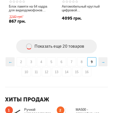
Блок памяти на 64 кадра
Автомобильный круглый
для видеодомофонов
цифровой
Commax DPV-4HР, DPV-
видеорегистратор
3240
грн.
4095
грн.
4PF2, DPV-4PN
(автомобильная камера)
867
грн.
640х480@30fps с 2-х
дюймовым LCD экраном
(модель DVR-287) !!!ЦЕНА
СНИЖЕНА!!!
Показать еще 20 товаров
2
3
4
5
6
7
8
9
10
11
12
13
14
15
16
ХИТЫ ПРОДАЖ
Ручной
MA500 -
1
2