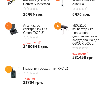
металлодетектор
автомобильная
Garrett SuperWand
антенна
10486
грн.
8470
грн.
Анализатор
MDC2100 –
3
4
спектра OSCOR
конвертер СВЧ
Green (OGR-8)
диапазона
(дополнительное
оборудование для
1907291
грн.
OSCOR-5000E)
1480648
грн.
670882
грн.
581458
грн.
Приёмник-перехватчик RFC-52
5
14851
грн.
11704
грн.