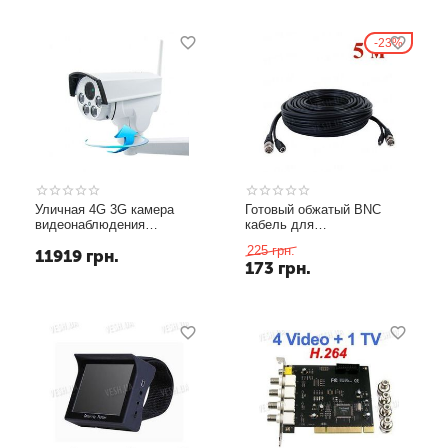
23%
Уличная 4G 3G камера
Готовый обжатый BNC
видеонаблюдения
кабель для
Unitoptek NC947G-EU,
видеонаблюдения с
225
грн.
11919
грн.
поворотная PTZ, 2 Мп,
питанием для соединения
173
грн.
FullHD 1080P
камер с
видеорегистратором,
длиной 5 метров (модель
VK-05)