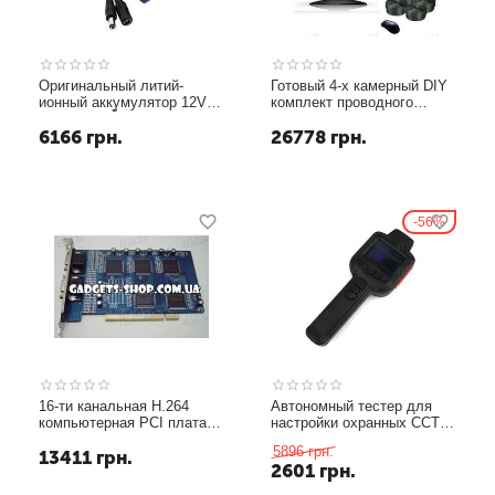
Оригинальный литий-
Готовый 4-х камерный DIY
ионный аккумулятор 12V с
комплект проводного
РЕАЛЬНОЙ ёмкостью
видеонаблюдения с LCD
6166
грн.
26778
грн.
20000mAh, током разряда
COMBO DVR
3А и платой защиты от
регистратором-монитором
разряда и перезаряда
для самостоятельной
(YABO-12020000)
установки (4 внутренних
купольных ка...
56%
16-ти канальная H.264
Автономный тестер для
компьютерная PCI плата
настройки охранных CCTV
видеозахвата для CCTV
камер с 2.7 дюймовым
5896
грн.
13411
грн.
камер + 8 звуковых
экраном, записью на SD
2601
грн.
каналов + ТВ выход (400
карту памяти и AV входом
fps)
(модель KY-2711)