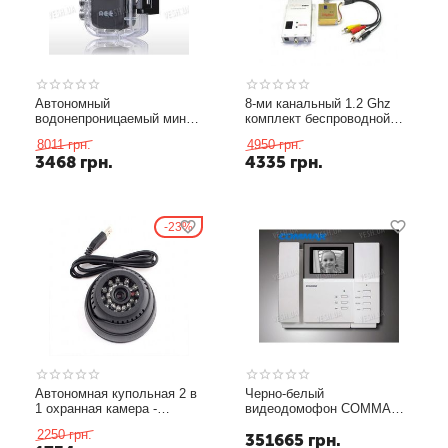
Автономный
8-ми канальный 1.2 Ghz
водонепроницаемый мини
комплект беспроводной
видеорегистратор с
передачи видеосигнала со
8011
грн.
4950
грн.
функцией подводной
звуком, мощностью 700
3468
грн.
4335
грн.
съёмки 640X480@30 fps,
mW, дальностью передачи
original AEE (модель
до 700 метров (модель
MD91S)
FOX-700A)
23%
Автономная купольная 2 в
Черно-белый
1 охранная камера -
видеодомофон COMMAX
регистратор с записью на
DPV-4PN
2250
грн.
351665
грн.
SD карту памяти до 32 Gb