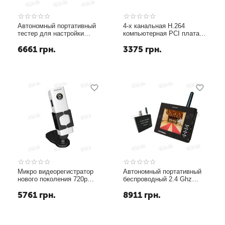
Автономный портативный
4-х канальная H.264
тестер для настройки
компьютерная PCI плата
CCTV камер с 3.5
видеозахвата для CCTV
6661
грн.
3375
грн.
дюймовым дисплеем,
камер с 1 звуковым
встроенным
каналом/ТВ выходом (25
аккумулятором 2200mAh и
fps)
возможностью питания
камер (модель CT-19)
Микро видеорегистратор
Автономный портативный
нового поколения 720p
беспроводный 2.4 Ghz
(1280x720 30fps) со
тестер для настройки
5761
грн.
8911
грн.
встроенной 2 Gb памяти
CCTV камер с 3.5
(модель SY-229)
дюймовым дисплеем и
возможностью питания
камер (модель CT-20)