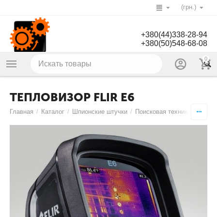
(грн.)
+380(44)338-28-94
+380(50)548-68-08
0
ТЕПЛОВИЗОР FLIR E6
Главная
/
Каталог
/
Шпионские штучки
/
Поисковая техника
/
Тепло