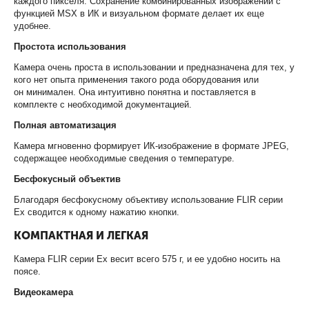
каждого
пикселя. Сохранение комбинированных изображений с
функцией MSX в ИК и
визуальном
формате
делает их еще
удобнее.
Простота использования
Камера очень проста в использовании и предназначена для тех,
у
кого нет опыта применения такого рода оборудования или
он
минимален. Она интуитивно понятна и поставляется в
комплекте
с необходимой документацией.
Полная автоматизация
Камера мгновенно формирует
ИК-изображение в формате JPEG,
содержащее необходимые
сведения о температуре.
Бесфокусный объектив
Благодаря бесфокусному объективу использование FLIR серии
Ex
сводится к одному нажатию кнопки.
КОМПАКТНАЯ И ЛЕГКАЯ
Камера FLIR серии Ex весит всего 575 г, и ее удобно носить
на
поясе.
Видеокамера