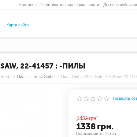
Контакты
Политика конфиденциальности
Договор публичн
Карта сайта
SAW, 22-41457 : -ПИЛЫ
ументы
/
Пилы
/
Пилы Gerber
/
Пила Gerber 2005 Gator EABSaw, 22-414
Написать от
1432
грн.
1338
грн.
Вы экономите: 
 грн.
94