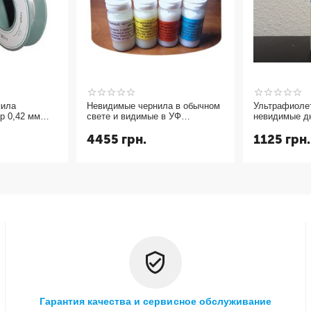
пила
Невидимые чернила в обычном
Ультрафиоле
р 0,42 мм
свете и видимые в УФ
невидимые д
(ультрафиолетовые UV CMYK
и светятся в
4455
грн.
1125
грн.
СНЧП) чернила для струйного
yellow 10мл.
принтера 4 цвета
Гарантия качества и сервисное обслуживание