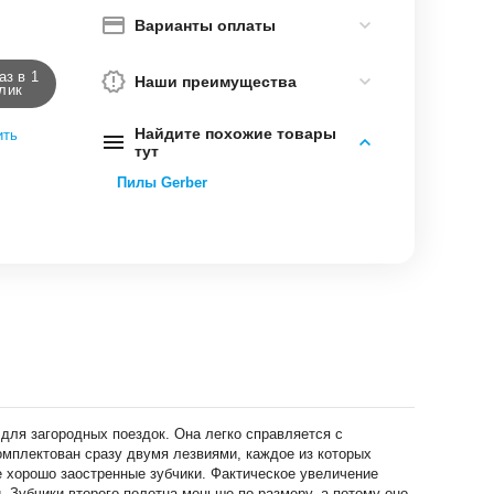
Варианты оплаты
аз в 1
Наши преимущества
лик
Найдите похожие товары
ить
тут
Пилы Gerber
для загородных поездок. Она легко справляется с
омплектован сразу двумя лезвиями, каждое из которых
е хорошо заостренные зубчики. Фактическое увеличение
 Зубчики второго полотна меньше по размеру, а потому оно