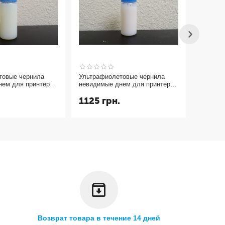
товые чернила
Ультрафиолетовые чернила
Средство
нем для принтера
невидимые днем для принтера
воров для выявления
 УФ 365nm желтый
и светятся в УФ 365nm
воровст
1125
грн.
495
г
пурпурный magenta 10мл.
Возврат товара в течение 14 дней