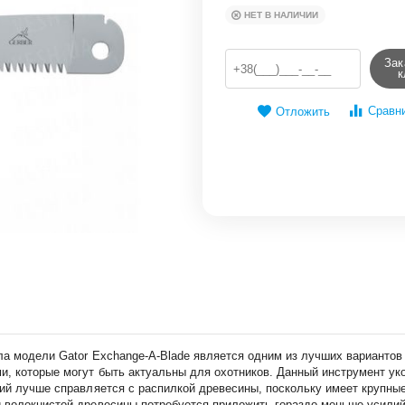
НЕТ В НАЛИЧИИ
Зак
к
Сравн
Отложить
ла модели Gator Exchange-A-Blade является одним из лучших вариантов 
и, которые могут быть актуальны для охотников. Данный инструмент ук
вий лучше справляется с распилкой древесины, поскольку имеет крупны
 волокнистой древесины потребуется приложить гораздо меньше усилий.