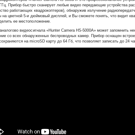
,8 ГГц. Прибор быстро сканирует любые видео передающие устройства ра
нство работающих квадрокоптеров), обнаружив излучение радиопередатч
 на цветной 5-и дюймовый дисплей, и Вы сможете понять, что видит кв
делить ее местоположение.
 аналогово видеосигнала «Hunter Camera HS-5000A» может запомнить не
ие со всех обнаруженных беспроводных камер. Прибор оснащен встрое
храняются на microSD карту до 64 Гб, что позволяет записать до 24 ча