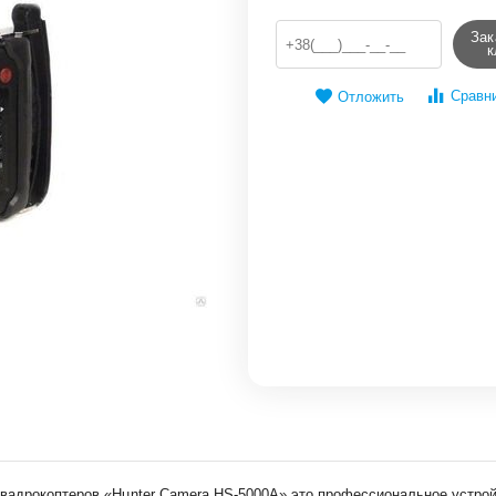
Зак
к
Сравн
Отложить
вадрокоптеров «Hunter Camera HS-5000A» это профессиональное устрой