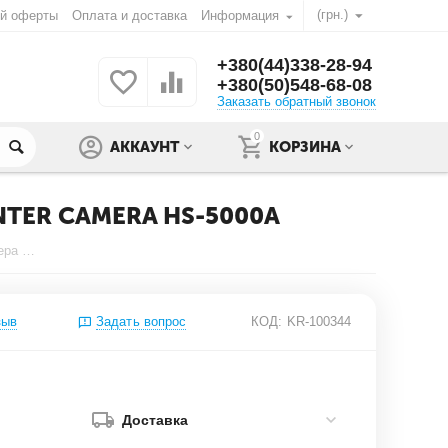
(грн.)
ой оферты
Оплата и доставка
Информация
+380(44)338-28-94
+380(50)548-68-08
Заказать обратный звонок
0
АККАУНТ
КОРЗИНА
TER CAMERA HS-5000A
Перехват радиосигнала дрона квадрокоптера БЛА БПЛА Hunter Camera HS-5000A
зыв
Задать вопрос
КОД:
KR-100344
Доставка