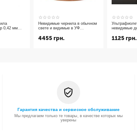
пила
Невидимые чернила в обычном
Ультрафиоле
р 0,42 мм
свете и видимые в УФ
невидимые д
(ультрафиолетовые UV CMYK
и светятся в
4455
грн.
1125
грн.
СНЧП) чернила для струйного
yellow 10мл.
принтера 4 цвета
Гарантия качества и сервисное обслуживание
Мы предлагаем только те товары, в качестве которых мы
уверены