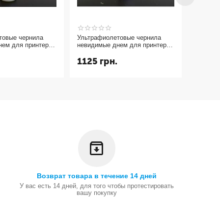
товые чернила
Ультрафиолетовые чернила
Средство
нем для принтера
невидимые днем для принтера
воров для выявления
 УФ 365nm желтый
и светятся в УФ 365nm
воровст
1125
грн.
495
г
пурпурный magenta 10мл.
Возврат товара в течение 14 дней
У вас есть 14 дней, для того чтобы протестировать
вашу покупку