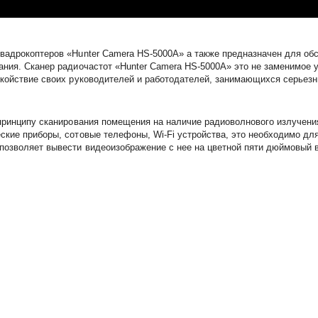
вадрокоптеров «Hunter Camera HS-5000A» а также предназначен для обс
ания. Сканер радиочастот «Hunter Camera HS-5000A» это не заменимое 
окойствие своих руководителей и работодателей, занимающихся серьез
принципу сканирования помещения на наличие радиоволнового излучения
кие приборы, сотовые телефоны, Wi-Fi устройства, это необходимо для
озволяет вывести видеоизображение с нее на цветной пяти дюймовый в