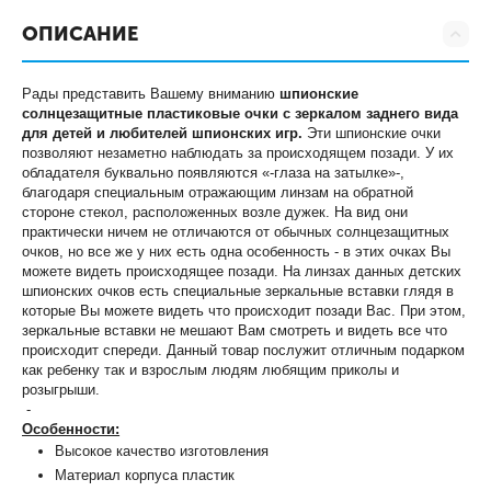
ОПИСАНИЕ
Рады представить Вашему вниманию
ш
пионские
солнцезащитные пластиковые очки с зеркалом заднего вида
для детей и любителей шпионских игр
.
Эти шпионские очки
позволяют незаметно наблюдать за происходящем позади. У их
обладателя буквально появляются «-глаза на затылке»-,
благодаря специальным отражающим линзам на обратной
стороне стекол, расположенных возле дужек. На вид они
практически ничем не отличаются от обычных солнцезащитных
очков, но все же у них есть одна особенность - в этих очках Вы
можете видеть происходящее позади. На линзах данных детских
шпионских очков есть специальные зеркальные вставки глядя в
которые Вы можете видеть что происходит позади Вас. При этом,
зеркальные вставки не мешают Вам смотреть и видеть все что
происходит спереди. Данный товар послужит отличным подарком
как ребенку так и взрослым людям любящим приколы и
розыгрыши.
-
Особенности:
Высокое качество изготовления
Материал корпуса пластик