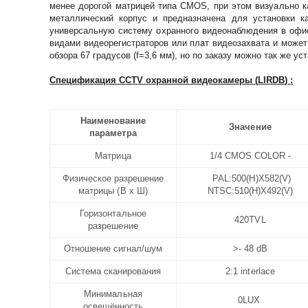
менее дорогой матрицей типа CMOS, при этом визуально ка
металлический корпус и предназначена для установки к
универсальную систему охранного видеонаблюдения в офи
видами видеорегистраторов или плат видеозахвата и может
обзора 67 градусов (f=3,6 мм), но по заказу можно так же 
Спецификация CCTV охранной видеокамеры
(
LIRDB
)
:
Наименование
Значение
параметра
Матрица
1/4 CMOS COLOR -
Физическое разрешение
PAL:500(H)X582(V)
матрицы (В х Ш)
NTSC:510(H)X492(V)
Горизонтальное
420TVL
разрешение
Отношение сигнал/шум
>- 48 dB
Система сканирования
2:1 interlace
Минимальная
0LUX
освещённость