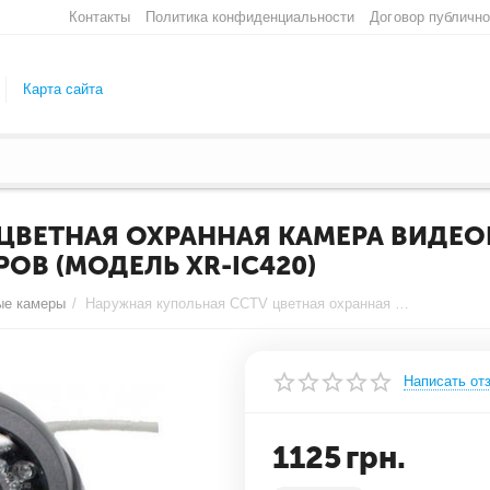
Контакты
Политика конфиденциальности
Договор публичн
Карта сайта
ЦВЕТНАЯ ОХРАННАЯ КАМЕРА ВИДЕО
ТРОВ (МОДЕЛЬ XR-IC420)
ые камеры
/
Наружная купольная CCTV цветная охранная камера видеонаблюдения 1/4 CMOS, 450TVL, 0,1 LUX, ИK до 15 метров (модель XR-IC420)
Написать от
1125
грн.