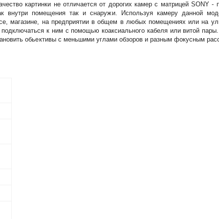
чество картинки не отличается от дорогих камер с матрицей SONY - 
ак внутри помещения так и снаружи. Используя камеру данной мо
се, магазине, на предприятии в общем в любых помещениях или на ул
 подключаться к ним с помощью коаксиального кабеля или витой пары
установить обьективы с меньшими углами обзоров и разным фокусным расс