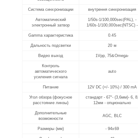
Система синхронизации
внутрення синхронизация
Автоматический
1/50s-1/100,000sec(PAL), -
электронный затвор
1/60s-1/100,000sec(NTSC) -
Gamma характеристика
0.45
Дальность подсветки
20 м
Видео выход
1Vpp, 75&Omega-
Контроль
автоматического
auto
усиления сигнала
Питание
12V DC (+/- 10%) / 300 mA
Угол обзора (фокусное
стандарт - 67°- (3,6мм)- 6, 8
расстояние линзы)
12мм - опционально
Дополнительные
AGC, BLC
возможности
Размеры (мм)
- 94x69