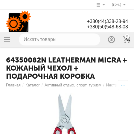
(грн.)
+380(44)338-28-94
+380(50)548-68-08
0
64350082N LEATHERMAN MICRA +
КОЖАНЫЙ ЧЕХОЛ +
ПОДАРОЧНАЯ КОРОБКА
Главная
/
Каталог
/
Активный отдых, спорт, туризм
/
Инструменты
/