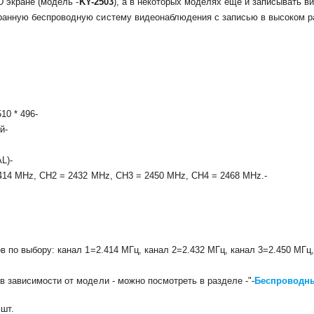
D экране (модель -
KY-2503
), а в некоторых моделях еще и записывать ви
ранную беспроводную систему видеонаблюдения с записью в высоком ра
10 * 496-
й-
L)-
414 MHz, CH2 = 2432 MHz, CH3 = 2450 MHz, CH4 = 2468 MHz.-
в по выбору: канал 1=2.414 МГц, канал 2=2.432 МГц, канал 3=2.450 МГц
в зависимости от модели - можно посмотреть в разделе -
"-
Беспроводны
 шт.