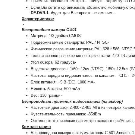
Приёмник позволяет смотреть "-живую"- картинку на LC
Если Вы хотите организовать абсолютно мобильную ох
DF-DVR-1
-будет для Вас просто незаменим-
Характеристики:
-
Беспроводная камера С-501
Матрица: 1/3 дюйма CMOS-
Поддерживаемые стандарты: PAL / NTSC-
Физическое разрешение матрицы: PAL 628 * 586, NTSC 5
Телевизионное разрешение по горизонтали: 420 ТВ лини
Угол обзора: 62 градуса-
Выдержка диапазон: 1/60s-12us (NTSC), 1/50s-12.5us (PA
Частота передачи видеосигналов по каналам: -CH1 = 2
Блок питания: +5 В (DC), 1000 mA-
Емкость батареи: 500 mAh-
Вес: 130 грамм- -
Беспроводный приемник видеосигнала (на выбор)
Частотный диапазон 2.400~2.483 МГц из четырех канало
Чувствительность приемника: -85dBm
Остальные технические параметры каждого приёмника, 
Комплектация:
Беспроводная камера с аккумулятором C-501 &ndash- 1