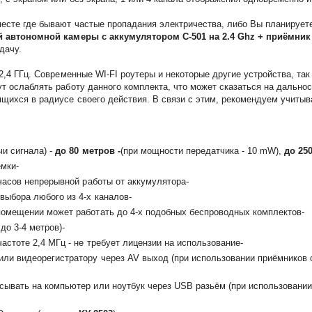
месте где бывают частые пропадания электричества, либо Вы планирует
 автономной камеры с аккумулятором С-501 на 2.4 Ghz + приёмник 
дачу.
 2,4 ГГц. Современные WI-FI роутеры и некоторые другие устройства, та
т ослаблять работу данного комплекта, что может сказаться на дальнос
ящихся в радиусе своего действия. В связи с этим, рекомендуем учиты
и сигнала) -
до 80 метров -
(при мощности передатчика - 10 mW),
до 250
емки-
 часов непрерывной работы от аккумулятора-
выбора любого из 4-х каналов-
помещении может работать до 4-х подобных беспроводных комплектов-
до 3-4 метров)-
астоте 2,4 МГц - не требует лицензии на использование-
ли видеорегистратору через AV выход (при использовании приёмников 
сывать на компьютер или ноутбук через USB разьём (при использовани