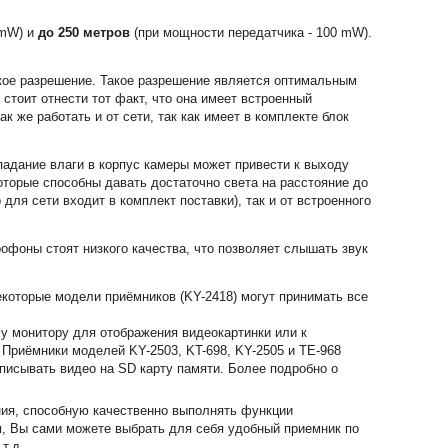
 mW) и
до 250 метров
(при мощности передатчика - 100 mW).
кое разрешение. Такое разрешение является оптимальным
стоит отнести тот факт, что она имеет встроенный
к же работать и от сети, так как имеет в комплекте блок
падание влаги в корпус камеры может привести к выходу
оторые способны давать достаточно света на расстояние до
для сети входит в комплект поставки), так и от встроенного
рофоны стоят низкого качества, что позволяет слышать звук
екоторые модели приёмников (KY-2418) могут принимать все
му монитору для отображения видеокартинки или к
 Приёмники моделей KY-2503, KT-698, KY-2505 и TE-968
писывать видео на SD карту памяти. Более подробно о
ия, способную качественно выполнять функции
, Вы сами можете выбрать для себя удобный приемник по
т.д.