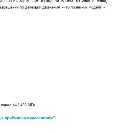
део на SD карту памяти (модели -
KT-698, KY-2505 и TE968
)-
зрешении по детекции движения -- то приёмник модели -
, канал 4=2.468 МГц
е приёмники видеосигнала
"-