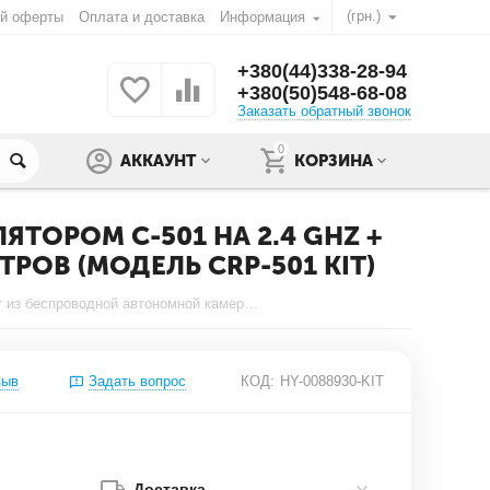
(грн.)
ой оферты
Оплата и доставка
Информация
+380(44)338-28-94
+380(50)548-68-08
Заказать обратный звонок
0
АККАУНТ
КОРЗИНА
ОРОМ С-501 НА 2.4 GHZ +
РОВ (МОДЕЛЬ CRP-501 KIT)
Комплект из беспроводной автономной камеры с аккумулятором С-501 на 2.4 Ghz + приёмник видеосигнала (на выбор), дальностью до 250 метров (модель CRP-501 kit)
зыв
Задать вопрос
КОД:
HY-0088930-KIT
Доставка