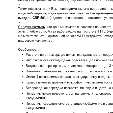
-
Таким образом, если Вам необходима съемка видео либо в 
видеонаблюдения, тогда данный
к
омплект из беспроводной
(модель CRP-501 kit)
идеально впишется в поставленную за
-
Следует помнить
, что данный комплект работает на частоте
этим, любые устройства работающие на частоте 2,4 ГГц буду
же может мешать нормальной работе WI-FI устройств наход
цифровые комплекты.
-
Особенности:
Расстояние от камеры до приемника (дальность передач
Инфракрасная светодиодная подсветка, для ночной съ
Встроенная перезаряжаемая литиевая батарея - - -до 3
Позволяет избежать наложения частот с возможностью 
Имеет 4 независимых канала, благодаря чему в одном 
Камера имеет встроенный микрофон (чувствительность 
Беспроводная передача изображения, звука и цвета на ч
Приёмник может подключаться напрямую к телевизору и
EasyCAP001)
-
Приёмник позволяет смотреть видеоизображение и запи
EasyCAP001)
-