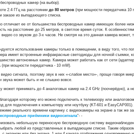
беспроводных камер (на выбор).
оте 2.4 ГГц на расстоянии
до 80 метров
(при мощности передатчика 10
 заказе из выпадающего списка.
тно отличает ее от большинства беспроводных камер имеющих более низ
ь на расстояние до 25 метров, в светлое время суток. К особенностям 
идео со звуком до 3-х часов. Не смотря на это данная камера может, та
дуется использование камеры только в помещении, в виду того, что по
амера имеет встроенные инфракрасные светодиоды для ночной съемки, к
шинство автономных камер. Камера может работать как от сети (адаптер 
 (при мощности передатчика - 10 mW).
видео сигнала, поэтому звук в них «-слабое место»-, проще говоря мик
 звука может быть и не слышно вовсе.
у может принимать до 4 аналоговых камер на 2.4 GHz (поочерёдно), а н
 благодаря которому его можно подключить к телевизору или аналогово
ход для подключения к компьютеру или ноутбуку (KT-601 и EasyCAP001).
ежиме реального времени картинку с видеокамеры на экране а так же за
еспроводные приёмники видеосигнала
"-
-
ганизовать небольшую переносную беспроводную систему видеонаблюден
выбрать любой из представленных в выпадающем списке. Таким образом
 с экраном или без экрана, 1 или 4 канала отображения одновременно и 