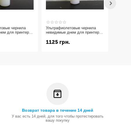
товые чернила
Ультрафиолетовые чернила
Средство
нем для принтера
невидимые днем для принтера
воров для выявления
 УФ 365nm желтый
и светятся в УФ 365nm
воровст
1125
грн.
495
г
пурпурный magenta 10мл.
Возврат товара в течение 14 дней
У вас есть 14 дней, для того чтобы протестировать
вашу покупку