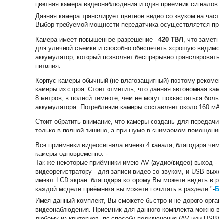
цветная камера видеонаблюдения и один приемник сигналов 
Данная камера транслирует цветное видео со звуком на част
Выбор требуемой мощности передатчика осуществляется при
Камера имеет повышенное разрешение -
420 ТВЛ
, что заме
для уличной съемки и способно обеспечить хорошую видимост
аккумулятор, который позволяет беспрерывно транслировать в
питания.
Корпус камеры обычный (не влагозащитный) поэтому рекомен
камеры из строя. Стоит отметить, что данная автономная к
8 метров, в полной темноте, чем не могут похвастаться боль
аккумулятора. Потребление камеры составляет около 160 мА
Стоит обратить внимание, что камеры созданы для передачи 
только в полной тишине, а при шуме в снимаемом помещении
Все приёмники видеосигнала имеею 4 канала, благодаря чем
камеры одновременно. -
Так-же некоторые приёмники имею AV (аудио/видео) выход -
видеорегистратору - для записи видео со звуком, и USB вы
имеют LCD экран, благодаря которому Вы можете видеть в р
каждой моделе приёмника вы можете почитать в разделе "-
Б
Имея данный комплект, Вы сможете быстро и не дорого ор
видеонаблюдения. Приемник для данного комплекта можно 
любому из критериев, по способу подключения (AV или USB),