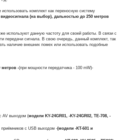
е использовать комплект как переносную систему
видеосигнала (на выбор), дальностью до 250 метров
к же используют данную частоту для своей работы. В связи с
ти передачи сигнала. В свою очередь, данный комплект, так
вать наличие внешних помех или использовать подобные
 метров -
(при мощности передатчика - 100 mW)-
с AV выходом (
модели KY-24GR01, -KY-24GR02, TE-708, -
и приёмников с USB выходом -
(модели -
KT-601 и