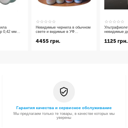
пила
Невидимые чернила в обычном
Ультрафиоле
р 0,42 мм
свете и видимые в УФ
невидимые д
(ультрафиолетовые UV CMYK
и светятся в
4455
грн.
1125
грн.
СНЧП) чернила для струйного
yellow 10мл.
принтера 4 цвета
Гарантия качества и сервисное обслуживание
Мы предлагаем только те товары, в качестве которых мы
уверены