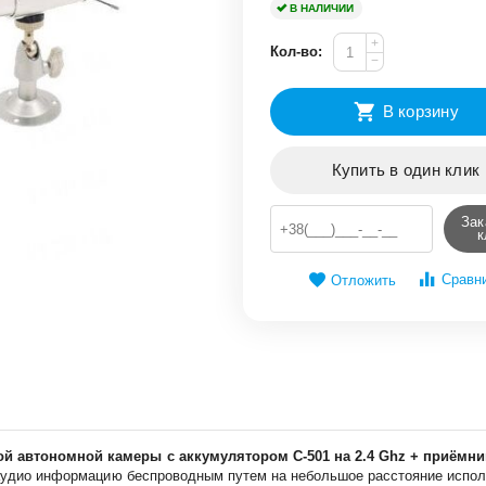
В НАЛИЧИИ
+
Кол-во:
−
В корзину
Купить в один клик
Зак
к
Сравн
Отложить
й автономной камеры с аккумулятором С-501 на 2.4 Ghz + приёмник
аудио информацию беспроводным путем на небольшое расстояние исполь