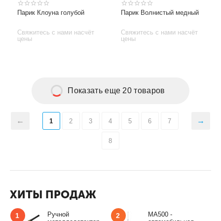
Парик Клоуна голубой
Парик Волнистый медный
Свяжитесь с нами насчёт
Свяжитесь с нами насчёт
цены
цены
Показать еще 20 товаров
1
2
3
4
5
6
7
8
ХИТЫ ПРОДАЖ
Ручной
MA500 -
1
2