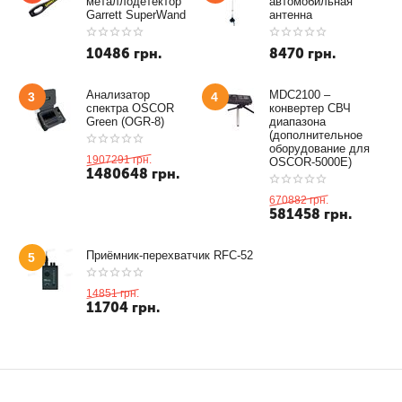
металлодетектор
автомобильная
Garrett SuperWand
антенна
10486
грн.
8470
грн.
Анализатор
MDC2100 –
3
4
спектра OSCOR
конвертер СВЧ
Green (OGR-8)
диапазона
(дополнительное
оборудование для
1907291
грн.
OSCOR-5000E)
1480648
грн.
670882
грн.
581458
грн.
Приёмник-перехватчик RFC-52
5
14851
грн.
11704
грн.