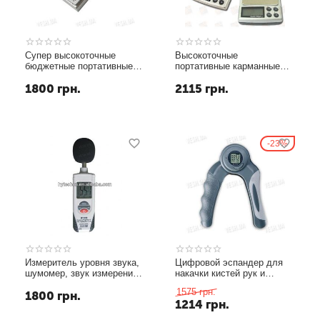
Супер высокоточные
Высокоточные
бюджетные портативные
портативные карманные
электронные цифровые
электронные ювелирные
1800
грн.
2115
грн.
ювелирные весы с
мини весы с дискретой
дискретностью измерения
0.01 грамма и макс. весом
0,001 грамма и
1000 грамм
максимальным весом 10
грамм (модель SW-...
23%
Измеритель уровня звука,
Цифровой эспандер для
шумомер, звук измерения
накачки кистей рук и
шума (модель HT-850)
предплечий, позволяющий
1575
грн.
1800
грн.
отслеживать несколько
1214
грн.
параметров тренировки