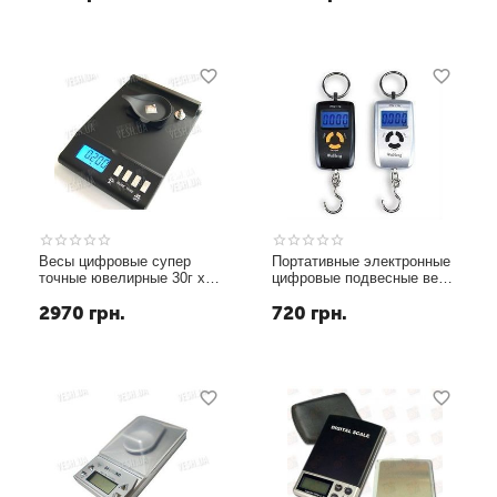
Весы цифровые супер
Портативные электронные
точные ювелирные 30г x
цифровые подвесные весы
0.001г
с дискретой 10 грамм и
2970
грн.
720
грн.
макс. весом 45 кг WeiHeng