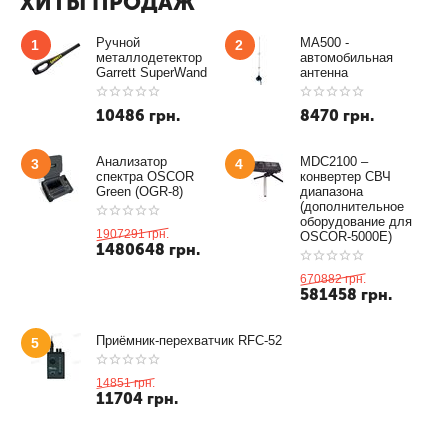
ХИТЫ ПРОДАЖ
Ручной
MA500 -
1
2
металлодетектор
автомобильная
Garrett SuperWand
антенна
10486
грн.
8470
грн.
Анализатор
MDC2100 –
3
4
спектра OSCOR
конвертер СВЧ
Green (OGR-8)
диапазона
(дополнительное
оборудование для
1907291
грн.
OSCOR-5000E)
1480648
грн.
670882
грн.
581458
грн.
Приёмник-перехватчик RFC-52
5
14851
грн.
11704
грн.