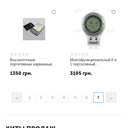
Высокоточные
Многофункциональный 6 в
портативные карманные
1 портативный
электронные ювелирные
электронный компас с
1350
грн.
3105
грн.
мини весы с дискретой
функциями барометра,
0.01 грамма и макс. весом
высотомера, термометра,
100 грамм
индикатора погоды и часов
1
2
3
4
5
6
7