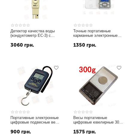
Детектор качества воды
Точные портативные
(кондуктометр EC-3) с
карманные электронные
измерением температуры
ювелирные мини весы 500
3060
грн.
1350
грн.
гр с дискретой 0.1 грамма
Портативные электронные
Весы портативные
цифровые подвесные весы
цифровые ювелирные 300г
с дискретой 20 грамм и
x 0.01г
900
грн.
1575
грн.
макс. весом 40 кг