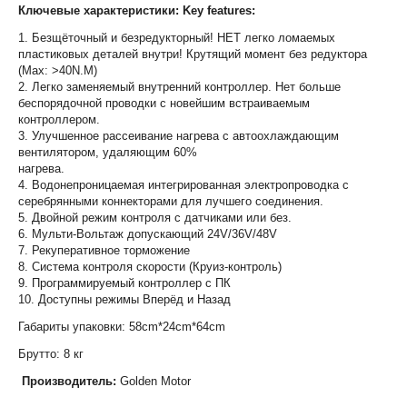
Ключевые характеристики: Key features:
1. Безщёточный и безредукторный! НЕТ легко ломаемых
пластиковых деталей внутри! Крутящий момент без редуктора
(Max: >40N.M)
2. Легко заменяемый внутренний контроллер. Нет больше
беспорядочной проводки с новейшим встраиваемым
контроллером.
3. Улучшенное рассеивание нагрева с автоохлаждающим
вентилятором, удаляющим 60%
нагрева.
4. Водонепроницаемая интегрированная электропроводка с
серебрянными коннекторами для лучшего соединения.
5. Двойной режим контроля с датчиками или без.
6. Мульти-Вольтаж допускающий 24V/36V/48V
7. Рекуперативное торможение
8. Система контроля скорости (Круиз-контроль)
9. Программируемый контроллер с ПК
10. Доступны режимы Вперёд и Назад
Габариты упаковки: 58cm*24cm*64cm
Брутто: 8 кг
Производитель:
Golden Motor