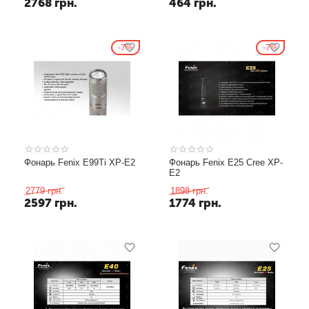
2768
грн.
464
грн.
7%
7%
Фонарь Fenix E99Ti XP-E2
Фонарь Fenix E25 Cree XP-
E2
2779
грн.
1898
грн.
2597
грн.
1774
грн.