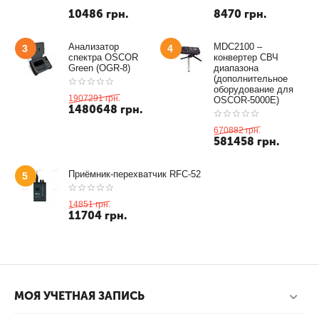
10486
грн.
8470
грн.
Анализатор
MDC2100 –
3
4
спектра OSCOR
конвертер СВЧ
Green (OGR-8)
диапазона
(дополнительное
оборудование для
1907291
грн.
OSCOR-5000E)
1480648
грн.
670882
грн.
581458
грн.
Приёмник-перехватчик RFC-52
5
14851
грн.
11704
грн.
МОЯ УЧЕТНАЯ ЗАПИСЬ