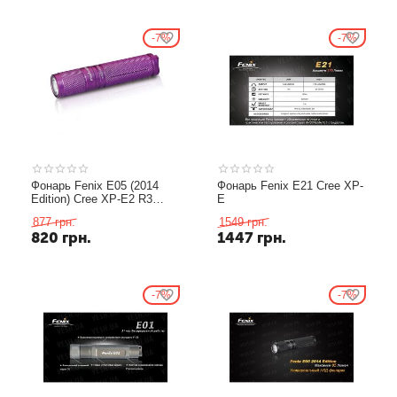
7%
7%
Фонарь Fenix E05 (2014
Фонарь Fenix E21 Cree XP-
Edition) Cree XP-E2 R3
E
LED, фиолетовый
877
грн.
1549
грн.
820
грн.
1447
грн.
7%
7%