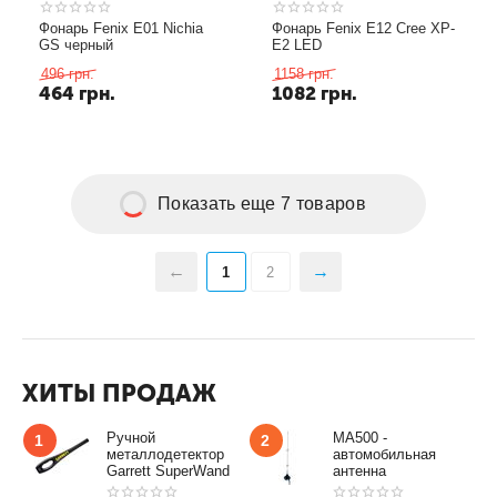
Фонарь Fenix E01 Nichia
Фонарь Fenix E12 Cree XP-
GS черный
E2 LED
496
грн.
1158
грн.
464
грн.
1082
грн.
Показать еще 7 товаров
1
2
ХИТЫ ПРОДАЖ
Ручной
MA500 -
1
2
металлодетектор
автомобильная
Garrett SuperWand
антенна