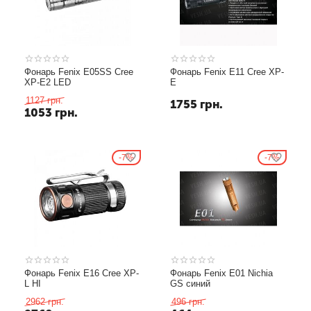
Фонарь Fenix E05SS Cree
Фонарь Fenix E11 Cree XP-
XP-E2 LED
E
1127
грн.
1755
грн.
1053
грн.
7%
7%
Фонарь Fenix E16 Cree XP-
Фонарь Fenix E01 Nichia
L HI
GS синий
2962
грн.
496
грн.