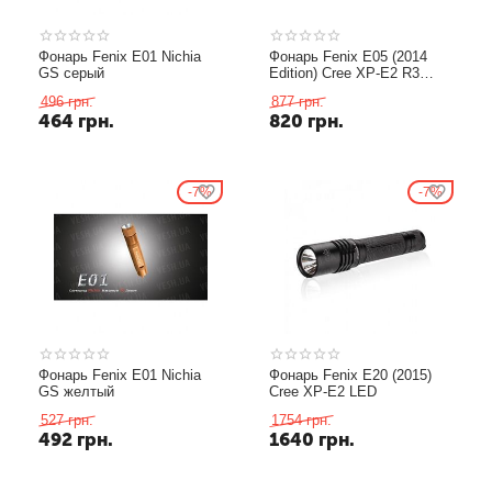
Фонарь Fenix E01 Nichia
Фонарь Fenix E05 (2014
GS серый
Edition) Cree XP-E2 R3
LED, черный
496
грн.
877
грн.
464
грн.
820
грн.
7%
7%
Фонарь Fenix E01 Nichia
Фонарь Fenix E20 (2015)
GS желтый
Cree XP-E2 LED
527
грн.
1754
грн.
492
грн.
1640
грн.