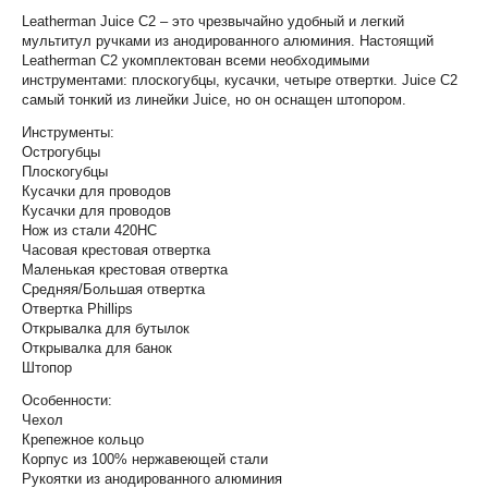
Leatherman Juice C2 – это чрезвычайно удобный и легкий
мультитул ручками из анодированного алюминия. Настоящий
Leatherman С2 укомплектован всеми необходимыми
инструментами: плоскогубцы, кусачки, четыре отвертки. Juice C2
самый тонкий из линейки Juice, но он оснащен штопором.
Инструменты:
Острогубцы
Плоскогубцы
Кусачки для проводов
Кусачки для проводов
Нож из стали 420HC
Часовая крестовая отвертка
Маленькая крестовая отвертка
Средняя/Большая отвертка
Отвертка Phillips
Открывалка для бутылок
Открывалка для банок
Штопор
Особенности:
Чехол
Крепежное кольцо
Корпус из 100% нержавеющей стали
Рукоятки из анодированного алюминия