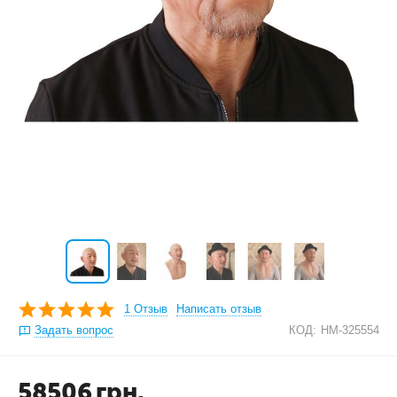
1 Отзыв
Написать отзыв
Задать вопрос
КОД:
HM-325554
58506
грн.